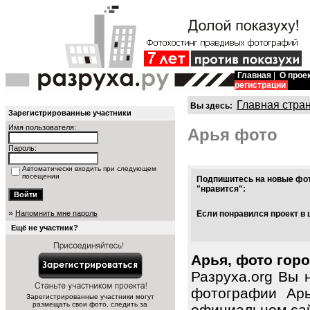
Главная
|
О прое
регистрации
Главная стра
Вы здесь:
Зарегистрированные участники
Имя пользователя:
Арья фото
Пароль:
Автоматически входить при следующем
посещении
Подпишитесь на новые фот
"нравится":
»
Напомнить мне пароль
Если понравился проект в 
Ещё не участник?
Арья, фото горо
Разруха.org Вы 
фотографии Арь
Зарегистрированные участники могут
размещать свои фото, следить за
официальном сайт