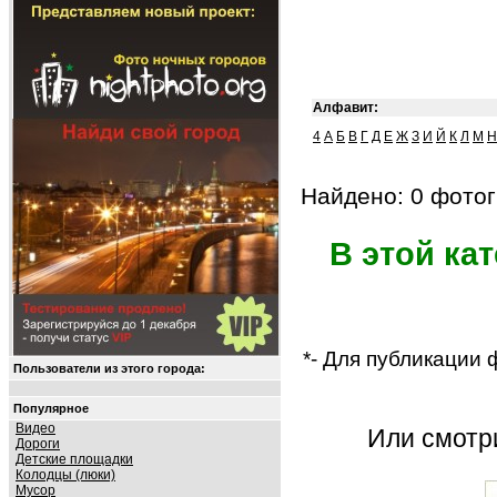
Алфавит:
4
А
Б
В
Г
Д
Е
Ж
З
И
Й
К
Л
М
Н
Найдено: 0 фотог
В этой ка
*- Для публикации
Пользователи из этого города:
Популярное
Видео
Или смот
Дороги
Детские площадки
Колодцы (люки)
Мусор