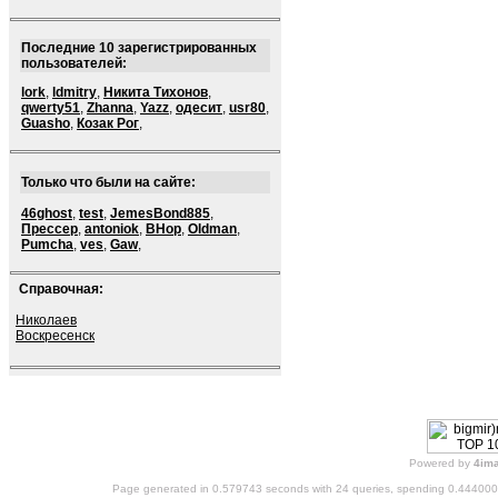
Последние 10 зарегистрированных
пользователей:
lork
,
ldmitry
,
Никита Тихонов
,
qwerty51
,
Zhanna
,
Yazz
,
одесит
,
usr80
,
Guasho
,
Козак Рог
,
Только что были на сайте:
46ghost
,
test
,
JemesBond885
,
Прессер
,
antoniok
,
BHop
,
Oldman
,
Pumcha
,
ves
,
Gaw
,
Справочная:
Николаев
Воскресенск
Powered by
4im
Page generated in 0.579743 seconds with 24 queries, spending 0.44400