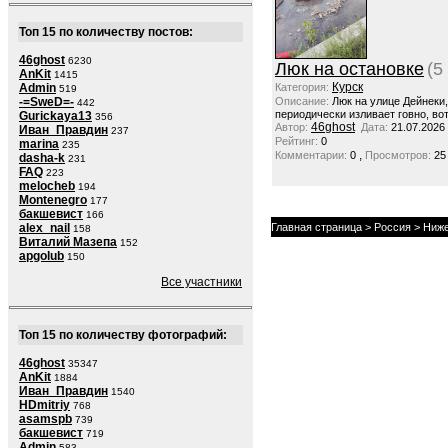
Топ 15 по количеству постов:
46ghost
6230
Люк на остановке
(5
AnKit
1415
Курск
Admin
Категория:
519
-=SweD=-
Описание:
Люк на улице Дейнеки
442
периодически изливает говно, вот
Gurickaya13
356
46ghost
Автор:
Дата:
21.07.2026
Иван_Правдин
237
Рейтинг:
0
marina
235
,
Комментарии:
0
Просмотров:
25
dasha-k
231
FAQ
223
melocheb
194
Montenegro
177
бакшевист
166
alex_nail
Главная страница
>
Россия
>
Ниже
158
Виталий Мазепа
152
apgolub
150
Все участники
Топ 15 по количеству фотографий:
46ghost
35347
AnKit
1884
Иван_Правдин
1540
HDmitriy
768
asamspb
739
бакшевист
719
Admin
583