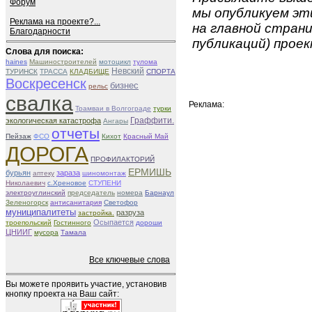
Форум
мы опубликуем эти
Реклама на проекте?...
на главной страни
Благодарности
публикаций) проек
Слова для поиска:
haines
Машиностроителей
мотоцикл
тулома
Невский
ТУРИНСК
ТРАССА
КЛАДБИЩЕ
СПОРТА
Воскресенск
бизнес
рельс
свалка
Реклама:
Трамваи в Волгограде
турки
экологическая катастрофа
Граффити.
Ангары
отчеты
Пейзаж
ФСО
Кихот
Красный Май
ДОРОГА
ПРОФИЛАКТОРИЙ
ЕРМИШЬ
бурьян
зараза
аптеку
шиномонтаж
Николаевич
с.Хреновое
СТУПЕНИ
электроуглинский
председатель
номера
Барнаул
Зеленогорск
антисанитария
Светофор
муниципалитеты
разруза
застройка.
Осыпается
троепольский
Гостинного
дороши
ЦНИИГ
мусора
Тамала
Все ключевые слова
Вы можете проявить участие, установив
кнопку проекта на Ваш сайт: