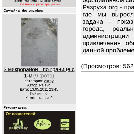
комментариями и многое другое...
Все плюсы регистрации >>
Разруха.org - п
Случайная фотография
где мы выросл
задача – показ
города, реаль
администрац
привлечения об
данной проблем
(Просмотров: 562
3 микрорайон - по границе с
1-м
(9 фото)
Категория:
Актау
Автор:
Palevo
Дата: 13.05.2011 23:45
Рейтинг: 0
Комментарии: 0
Рекомендуем: