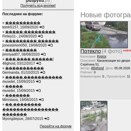
Получить код кнопки!
Новые фотогра
Последнее на форуме:
»
����������
tomh5157, 10/09/2020
»
�����-���������
Finley11-, 24/08/2020
»
��������� ������
jonessimon050, 19/08/2020
»
���������
Потекло
(4 фото)
ново
jimmyad07, 08/08/2020
Курск
Категория:
»
��� ���� ������!
Описание:
Канализация во дворе
46ghost, 03/12/2017
Серёгина 51.
»
�����������
46ghost
Автор:
Дата:
05.08.2026
Germanda, 01/10/2015
Рейтинг:
0
,
Комментарии:
0
Просмотров:
11
»
����� �����������
musetel, 15/09/2015
»
�����
musetel, 15/09/2015
»
�������
Miroslava, 19/08/2015
»
�� ��������
����������������
�������
Myongdepue, 28/07/2015
Перейти на форум