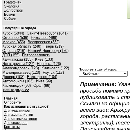
Граффити
Экология
Долгострой
Бомжи
Собаки
Популярные города
Курск (5844)
Санкт-Петербург (1841)
Смешное (536)
Николаев (498)
Москва (456)
Воскресенск (332)
Курская область (248)
Тверь (219)
Одесса (216)
Нижний Новгород (170)
ДТП (155)
Петропавловск-
Камчатский (153)
Киев (133)
Электроугли (127)
Нерехта (126)
Александровск (123)
Кингисепп (122)
Посмотреть другой город:
Малоярославец (120)
Якутск (117)
Донецк (108)
Волгодонск (104)
Автомобили (103)
Инта (99)
Примечание:
Уваж
Кисловодск (98)
Орёл (88)
все города >>
просьба помимо 
публиковать и спр
Главная
О проекте
Ссылки на официа
Как исправить ситуацию?
всего вида Арья.ру
Для участников
Для журналистов
города, расписан
Для оптимизаторов
электрички), телеф
Для спамеров
Контакты
Присылайте вышеу