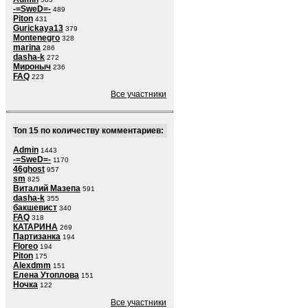
-=SweD=-
489
Piton
431
Gurickaya13
379
Montenegro
328
marina
286
dasha-k
272
Мироныч
236
FAQ
223
Все участники
Топ 15 по количеству комментариев:
Admin
1443
-=SweD=-
1170
46ghost
957
sm
825
Виталий Мазепа
591
dasha-k
355
бакшевист
340
FAQ
318
КАТАРИНА
269
Партизанка
194
Floreo
194
Piton
175
Alexdmm
151
Елена Утоплова
151
Ночка
122
Все участники