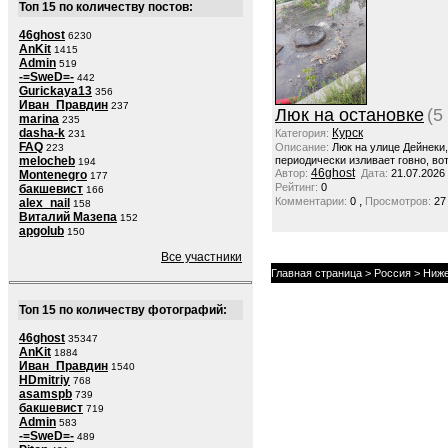
Топ 15 по количеству постов:
46ghost
6230
AnKit
1415
Admin
519
-=SweD=-
442
Gurickaya13
356
Иван_Правдин
237
Люк на остановке
(5
marina
235
dasha-k
Курск
Категория:
231
FAQ
Описание:
Люк на улице Дейнеки
223
melocheb
периодически изливает говно, вот
194
46ghost
Автор:
Дата:
21.07.2026
Montenegro
177
Рейтинг:
0
бакшевист
166
,
Комментарии:
0
Просмотров:
27
alex_nail
158
Виталий Мазепа
152
apgolub
150
Все участники
Главная страница
>
Россия
>
Ниже
Топ 15 по количеству фотографий:
46ghost
35347
AnKit
1884
Иван_Правдин
1540
HDmitriy
768
asamspb
739
бакшевист
719
Admin
583
-=SweD=-
489