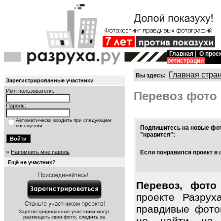
Главная
|
О прое
регистрации
Главная стра
Вы здесь:
Зарегистрированные участники
Имя пользователя:
Перевоз фото
Пароль:
Автоматически входить при следующем
посещении
Подпишитесь на новые фот
"нравится":
»
Напомнить мне пароль
Если понравился проект в 
Ещё не участник?
Перевоз, фото
проекте Разрух
правдивые фото
Зарегистрированные участники могут
размещать свои фото, следить за
не найти на 