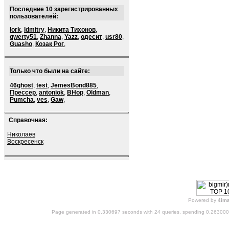
Последние 10 зарегистрированных
пользователей:
lork
,
ldmitry
,
Никита Тихонов
,
qwerty51
,
Zhanna
,
Yazz
,
одесит
,
usr80
,
Guasho
,
Козак Рог
,
Только что были на сайте:
46ghost
,
test
,
JemesBond885
,
Прессер
,
antoniok
,
BHop
,
Oldman
,
Pumcha
,
ves
,
Gaw
,
Справочная:
Николаев
Воскресенск
Powered by
4im
Page generated in 0.330697 seconds with 24 queries, spending 0.26300