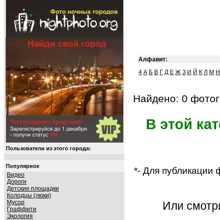
Алфавит:
4
А
Б
В
Г
Д
Е
Ж
З
И
Й
К
Л
М
Н
Найдено: 0 фотог
В этой ка
Пользователи из этого города:
Популярное
*- Для публикации
Видео
Дороги
Детские площадки
Колодцы (люки)
Мусор
Или смот
Граффити
Экология