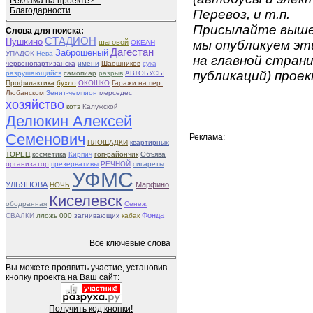
Реклама на проекте?...
Благодарности
Перевоз, и т.п.
Присылайте вышеу
Слова для поиска:
СТАДИОН
Пушкино
шаговой
мы опубликуем эти
ОКЕАН
Дагестан
Заброшеный
УПАДОК
Нева
на главной страни
червонопартизанска
имени
Шаешников
сука
публикаций) проек
разрушающийся
самопиар
разрыв
АВТОБУСЫ
Профилактика
бухло
ОКОШКО
Гаражи на пер.
Любанском
Зенит-чемпион
мерседес
хозяйство
котэ
Калужской
Делюкин Алексей
Семенович
Реклама:
ПЛОЩАДКИ
квартирных
ТОРЕЦ
косметика
Кирпич
гоп-райончик
Объява
организатор
презервативы
РЕЧНОЙ
сигареты
УФМС
УЛЬЯНОВА
Марфино
НОЧЬ
Киселевск
ободранная
Сенеж
Фонда
СВАЛКИ
лложь
000
загнивающих
кабак
Все ключевые слова
Вы можете проявить участие, установив
кнопку проекта на Ваш сайт:
Получить код кнопки!