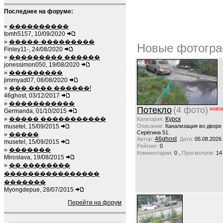
Последнее на форуме:
»
����������
tomh5157, 10/09/2020
»
�����-���������
Новые фотогра
Finley11-, 24/08/2020
»
��������� ������
jonessimon050, 19/08/2020
»
���������
jimmyad07, 08/08/2020
»
��� ���� ������!
46ghost, 03/12/2017
»
�����������
Потекло
(4 фото)
ново
Germanda, 01/10/2015
»
����� �����������
Курск
Категория:
musetel, 15/09/2015
Описание:
Канализация во дворе
Серёгина 51.
»
�����
46ghost
Автор:
Дата:
05.08.2026
musetel, 15/09/2015
Рейтинг:
0
»
�������
,
Комментарии:
0
Просмотров:
14
Miroslava, 19/08/2015
»
�� ��������
����������������
�������
Myongdepue, 28/07/2015
Перейти на форум