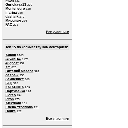
Piton
431
Gurickaya13
379
Montenegro
328
marina
286
dasha-k
272
Мироныч
236
FAQ
223
Все участники
Топ 15 по количеству комментариев:
Admin
1443
-=SweD=-
1170
46ghost
957
sm
825
Виталий Мазепа
591
dasha-k
355
бакшевист
340
FAQ
318
КАТАРИНА
269
Партизанка
194
Floreo
194
Piton
175
Alexdmm
151
Елена Утоплова
151
Ночка
122
Все участники