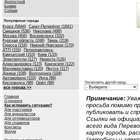
Долгострой
Бомжи
Собаки
Популярные города
Курск (5844)
Санкт-Петербург (1841)
Смешное (536)
Николаев (498)
Москва (456)
Воскресенск (332)
Курская область (248)
Тверь (219)
Одесса (216)
Нижний Новгород (170)
ДТП (155)
Петропавловск-
Камчатский (153)
Киев (133)
Электроугли (127)
Нерехта (126)
Александровск (123)
Кингисепп (122)
Малоярославец (120)
Якутск (117)
Донецк (108)
Волгодонск (104)
Автомобили (103)
Инта (99)
Кисловодск (98)
Орёл (88)
Посмотреть другой город:
все города >>
Главная
Примечание:
Уваж
О проекте
просьба помимо 
Как исправить ситуацию?
Для участников
публиковать и спр
Для журналистов
Ссылки на официа
Для оптимизаторов
Для спамеров
всего вида Перевоз
Контакты
Форум
карту города, ра
(автобусы и элект