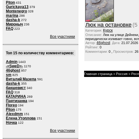
Piton
431
Gurickaya13
379
Montenegro
328
marina
286
dasha-k
272
Люк на остановке
(5
Мироныч
236
FAQ
223
Курск
Категория:
Описание:
Люк на улице Дейнеки
Все участники
периодически изливает говно, вот
46ghost
Автор:
Дата:
21.07.2026
Рейтинг:
0
,
Комментарии:
0
Просмотров:
26
Топ 15 по количеству комментариев:
Admin
1443
-=SweD=-
1170
46ghost
957
Главная страница
>
Россия
> Респ
sm
825
Виталий Мазепа
591
dasha-k
355
бакшевист
340
FAQ
318
КАТАРИНА
269
Партизанка
194
Floreo
194
Piton
175
Alexdmm
151
Елена Утоплова
151
Ночка
122
Все участники