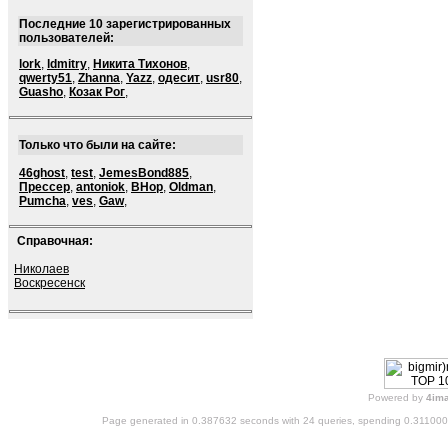
Последние 10 зарегистрированных
пользователей:
lork
,
ldmitry
,
Никита Тихонов
,
qwerty51
,
Zhanna
,
Yazz
,
одесит
,
usr80
,
Guasho
,
Козак Рог
,
Только что были на сайте:
46ghost
,
test
,
JemesBond885
,
Прессер
,
antoniok
,
BHop
,
Oldman
,
Pumcha
,
ves
,
Gaw
,
Справочная:
Николаев
Воскресенск
Powered by
4im
Page generated in 0.387632 seconds with 24 queries, spending 0.31100