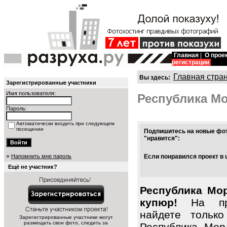
Главная
|
О прое
регистрации
Главная стра
Вы здесь:
Зарегистрированные участники
Имя пользователя:
Республика М
Пароль:
Автоматически входить при следующем
посещении
Подпишитесь на новые фот
"нравится":
»
Напомнить мне пароль
Если понравился проект в 
Ещё не участник?
Республика Мор
купюр!
На про
найдете тольк
Зарегистрированные участники могут
размещать свои фото, следить за
Республика Мор