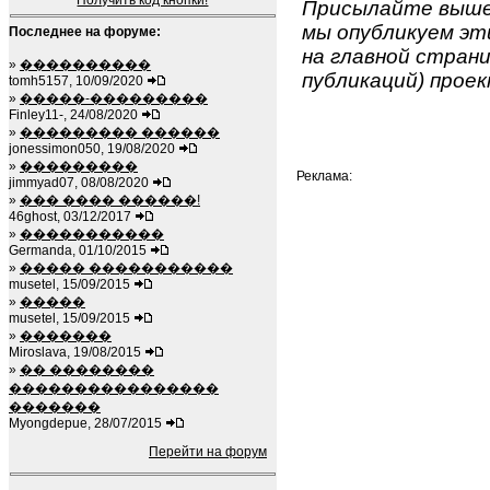
Получить код кнопки!
Присылайте вышеу
мы опубликуем эти
Последнее на форуме:
на главной страни
»
����������
публикаций) проек
tomh5157, 10/09/2020
»
�����-���������
Finley11-, 24/08/2020
»
��������� ������
jonessimon050, 19/08/2020
»
���������
Реклама:
jimmyad07, 08/08/2020
»
��� ���� ������!
46ghost, 03/12/2017
»
�����������
Germanda, 01/10/2015
»
����� �����������
musetel, 15/09/2015
»
�����
musetel, 15/09/2015
»
�������
Miroslava, 19/08/2015
»
�� ��������
����������������
�������
Myongdepue, 28/07/2015
Перейти на форум