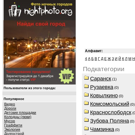
Алфавит:
4
А
Б
В
Г
Д
Е
Ж
З
И
Й
К
Л
М
Н
Подкатегории
Саранск
(1)
Рузаевка
(0)
Пользователи из этого города:
Ковылкино
(0)
Популярное
Комсомольский
Видео
(0)
Дороги
Краснослободск
Детские площадки
(0
Колодцы (люки)
Зубова Поляна
Мусор
(0)
Граффити
Чамзинка
Экология
(0)
Долгострой