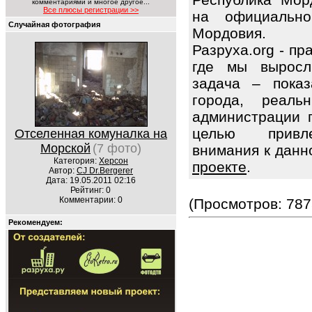
комментариями и многое другое...
Все плюсы регистрации >>
на официально
Случайная фотография
Мордовия.
Разруха.org - п
где мы выросл
задача – показ
города, реаль
администрации 
целью привле
Отселенная комуналка на
Морской
(7 фото)
внимания к данн
Категория:
Херсон
проекте
.
Автор:
CJ Dr.Bergerer
Дата: 19.05.2011 02:16
Рейтинг: 0
Комментарии: 0
(Просмотров: 787
Рекомендуем: