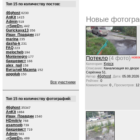
Топ 15 по количеству постов:
46ghost
6230
AnKit
Новые фотогра
1415
Admin
519
-=SweD=-
442
Gurickaya13
356
Иван_Правдин
237
marina
235
dasha-k
231
FAQ
223
melocheb
194
Montenegro
177
Потекло
(4 фото)
ново
бакшевист
166
Курск
Категория:
alex_nail
158
Описание:
Канализация во дворе
Виталий Мазепа
152
Серёгина 51.
apgolub
150
46ghost
Автор:
Дата:
05.08.2026
Рейтинг:
0
Все участники
,
Комментарии:
0
Просмотров:
12
Топ 15 по количеству фотографий:
46ghost
35347
AnKit
1884
Иван_Правдин
1540
HDmitriy
768
asamspb
739
бакшевист
719
Admin
583
-=SweD=-
489