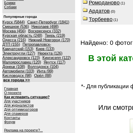
Ромоданово
Бомжи
(1)
Собаки
Ардатов
(0)
Популярные города
Торбеево
(1)
Курск (5844)
Санкт-Петербург (1841)
Смешное (536)
Николаев (498)
Москва (456)
Воскресенск (332)
Курская область (248)
Тверь (219)
Одесса (216)
Нижний Новгород (170)
Найдено: 0 фотог
ДТП (155)
Петропавловск-
Камчатский (153)
Киев (133)
Электроугли (127)
Нерехта (126)
В этой ка
Александровск (123)
Кингисепп (122)
Малоярославец (120)
Якутск (117)
Донецк (108)
Волгодонск (104)
Автомобили (103)
Инта (99)
Кисловодск (98)
Орёл (88)
все города >>
*- Для публикации
Главная
О проекте
Как исправить ситуацию?
Для участников
Для журналистов
Или смот
Для оптимизаторов
Для спамеров
Контакты
Форум
Реклама на проекте?...