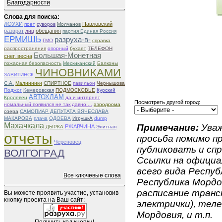
Благодарности
Слова для поиска:
ЛОУХИ
Павловский
поет
суворов
Молчанов
разврат
обещания
лиц
партия Единая Россия
ЕРМИШЬ
разруха-в-
ГМО
справка
распространения
опорный
бухает
ТЕЛЕФОН
Большая-Монетная
снег. весна
пожарная безопасность
Мескиканский
Балконы
ЧИНОВНИКАМИ
ЗАВИТИНСК
С.А.
Малинники
СПИРТНОЕ
павильон
Чернышова
Поджог
Кемеровская
ПОДМОСКОВЬЕ
Курский
АВТОХЛАМ
Кролевец
да и интернет
Посмотреть другой город:
номальный появился не так давно....
аэродрома
озера
САМОПИАР ДЕПУТАТА ВЯЧЕСЛАВА
МАКАРОВА
плача
ОДОЕВА
ИгрушкА
dump
Махачкала
Примечание:
Уваж
РЖАВЧИНА
ДЫРКА
Элитная
отчеты
просьба помимо 
Череповец
публиковать и спр
ВОЛГОГРАД
Ссылки на официа
всего вида Респуб
Все ключевые слова
Республика Мордов
расписание транс
Вы можете проявить участие, установив
кнопку проекта на Ваш сайт:
электрички), теле
Мордовия, и т.п.