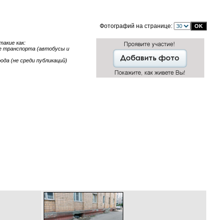
Фотографий на странице:
акие как:
ние транспорта (автобусы и
ода (не среди публикаций)