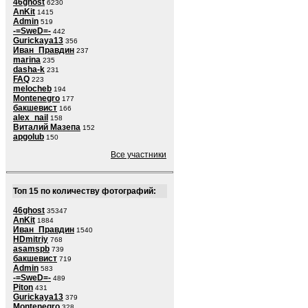
46ghost
6230
AnKit
1415
Admin
519
-=SweD=-
442
Gurickaya13
356
Иван_Правдин
237
marina
235
dasha-k
231
FAQ
223
melocheb
194
Montenegro
177
бакшевист
166
alex_nail
158
Виталий Мазепа
152
apgolub
150
Все участники
Топ 15 по количеству фотографий:
46ghost
35347
AnKit
1884
Иван_Правдин
1540
HDmitriy
768
asamspb
739
бакшевист
719
Admin
583
-=SweD=-
489
Piton
431
Gurickaya13
379
Montenegro
328