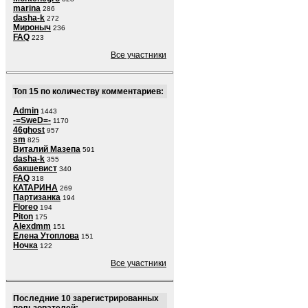
marina
286
dasha-k
272
Мироныч
236
FAQ
223
Все участники
Топ 15 по количеству комментариев:
Admin
1443
-=SweD=-
1170
46ghost
957
sm
825
Виталий Мазепа
591
dasha-k
355
бакшевист
340
FAQ
318
КАТАРИНА
269
Партизанка
194
Floreo
194
Piton
175
Alexdmm
151
Елена Утоплова
151
Ночка
122
Все участники
Последние 10 зарегистрированных