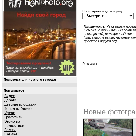
Посмотреть другой город:
Примечание:
Уважаемые посети
Ссылки на официальный сайт гор
электрички), телефонный код г. 
Присылайте вышеуказанное нам в
проекта Разруха.org.
Реклама:
Пользователи из этого города:
Популярное
Видео
Дороги
Детские площадки
Колодцы (люки)
Новые фотогра
Мусор
Граффити
Экология
Долгострой
Бомжи
Собаки