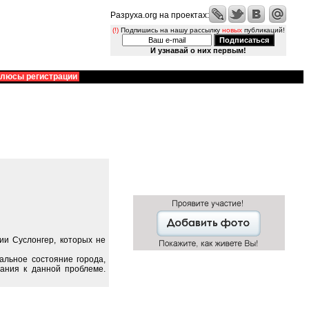
Разруха.org на проектах:
(!)
Подпишись на нашу рассылку
новых
публикаций!
И узнавай о них первым!
люсы регистрации
ии Суслонгер, которых не
альное состояние города,
ания к данной проблеме.