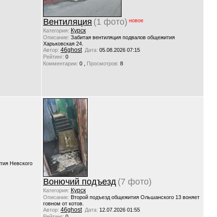
Вентиляция
(1 фото)
новое
Курск
Категория:
Описание:
Забитая вентиляция подвалов общежития
Харьковская 24.
46ghost
Автор:
Дата:
05.08.2026 07:15
Рейтинг:
0
,
Комментарии:
0
Просмотров:
8
тия Невского
Вонючий подъезд
(7 фото)
Курск
Категория:
Описание:
Второй подъезд общежития Ольшанского 13 воняет
говном от котов.
46ghost
Автор:
Дата:
12.07.2026 01:55
Рейтинг:
0