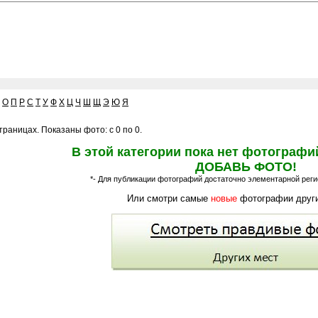
О
П
Р
С
Т
У
Ф
Х
Ц
Ч
Ш
Щ
Э
Ю
Я
раницах. Показаны фото: с 0 по 0.
В этой категории пока нет фотографи
ДОБАВЬ ФОТО!
*- Для публикации фотографий достаточно элементарной регис
Или смотри самые
новые
фотографии други