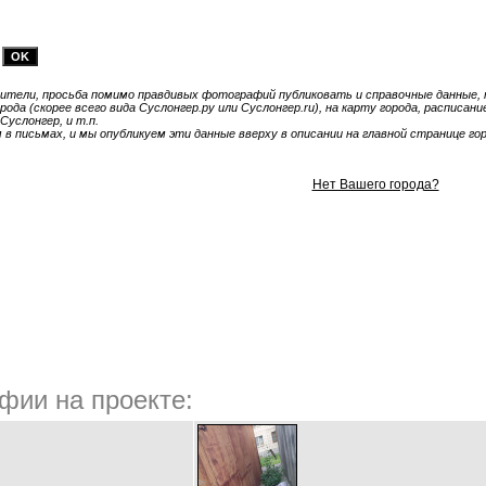
тели, просьба помимо правдивых фотографий публиковать и справочные данные, т
ода (скорее всего вида Суслонгер.ру или Суслонгер.ru), на карту города, расписа
Суслонгер, и т.п.
 письмах, и мы опубликуем эти данные вверху в описании на главной странице гор
Нет Вашего города?
фии на проекте: