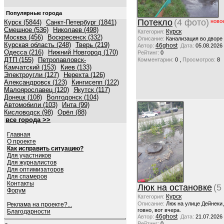
Популярные города
Потекло
(4 фото)
ново
Курск (5844)
Санкт-Петербург (1841)
Смешное (536)
Николаев (498)
Курск
Категория:
Москва (456)
Воскресенск (332)
Описание:
Канализация во дворе
Курская область (248)
Тверь (219)
46ghost
Автор:
Дата:
05.08.2026
Одесса (216)
Нижний Новгород (170)
Рейтинг:
0
ДТП (155)
Петропавловск-
,
Комментарии:
0
Просмотров:
8
Камчатский (153)
Киев (133)
Электроугли (127)
Нерехта (126)
Александровск (123)
Кингисепп (122)
Малоярославец (120)
Якутск (117)
Донецк (108)
Волгодонск (104)
Автомобили (103)
Инта (99)
Кисловодск (98)
Орёл (88)
все города >>
Главная
О проекте
Как исправить ситуацию?
Для участников
Для журналистов
Для оптимизаторов
Для спамеров
Контакты
Люк на остановке
(5
Форум
Курск
Категория:
Описание:
Люк на улице Дейнеки
Реклама на проекте?...
говно, вот вчера.
Благодарности
46ghost
Автор:
Дата:
21.07.2026
Рейтинг:
0