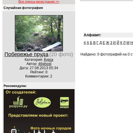
Все плюсы регистрации >>
Случайная фотография
Алфавит:
4
А
Б
В
Г
Д
Е
Ж
З
И
Й
К
Л
М
Н
Побережье пруда
(20 фото)
Найдено: 0 фотографий на 0 ст
Категория:
Курск
Автор:
46ghost
Дата: 27.08.2013 05:34
Рейтинг: 0
Комментарии: 2
Рекомендуем: