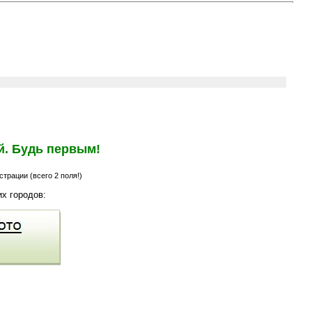
й. Будь первым!
трации (всего 2 поля!)
х городов: