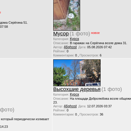
е
 дома Серёгина 51.
 07:58
Мусор
(1 фото)
новое
Курск
Категория:
Описание:
В гаражах на Серёгина возле дома 31.
46ghost
Автор:
Дата:
05.08.2026 07:42
Рейтинг:
0
,
Комментарии:
0
Просмотров:
6
Высохшие деревья
(1 фото)
Курск
Категория:
Описание:
На площади Добролюбова возле общежи
23.
46ghost
Автор:
Дата:
12.07.2026 03:37
 фото)
Рейтинг:
0
,
Комментарии:
0
Просмотров:
36
, который периодически изливает
 14:23