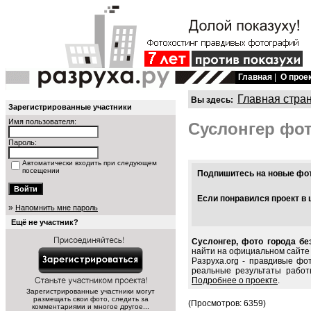
Главная
|
О прое
Главная стра
Вы здесь:
Зарегистрированные участники
Имя пользователя:
Суслонгер фо
Пароль:
Автоматически входить при следующем
посещении
Подпишитесь на новые фото
Если понравился проект в 
»
Напомнить мне пароль
Ещё не участник?
Суслонгер, фото города бе
найти на официальном сайте г
Разруха.org - правдивые фо
реальные результаты работ
Подробнее о проекте
.
Зарегистрированные участники могут
размещать свои фото, следить за
(Просмотров: 6359)
комментариями и многое другое...