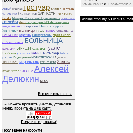
Слова для поиска:
,
Комментарии:
0
Просмотров:
23
тротуар
левый
кишлак
диалог
Полтава
Осыпается
ЗАПЧАСТИ
чиновника
Дзержинск
ВолГУ
Макаров Вячеслав Серафимович
сухариков
Главная страница
>
Россия
>
Респ
скамейки
shop
территория МО Черная речка
Нижняя терраса
национального
Карповка
пьяница
Ульяновск
соцзащита
РЯДЫ
subaru
РАСКОПКИ
картины
Пискарёвский
спуск к морю
БОЛЬНИЦА
собственность
туалет
Зенищев
кристалл
свастика
Гребенка
Коми
Сыктывкар
утилизая
ireland
разлив
Подворотня
НОВОТЕТёРКИ
Луговая
Халява
морального
ТВЕРСКАЯ
стенгазета
Алексей
smart
Кихот
КОНОША
Делюкин
М-53
Все ключевые слова
Вы можете проявить участие, установив
кнопку проекта на Ваш сайт:
Получить код кнопки!
Последнее на форуме: