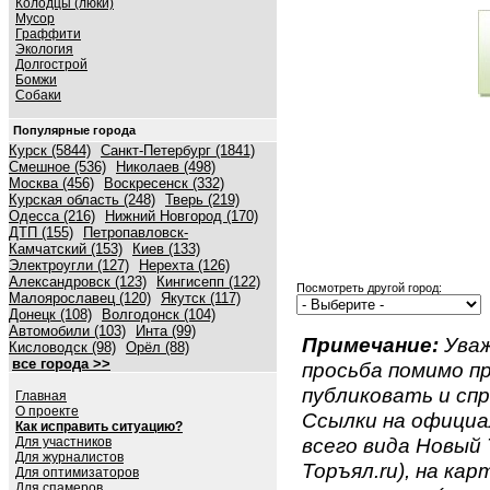
Колодцы (люки)
Мусор
Граффити
Экология
Долгострой
Бомжи
Собаки
Популярные города
Курск (5844)
Санкт-Петербург (1841)
Смешное (536)
Николаев (498)
Москва (456)
Воскресенск (332)
Курская область (248)
Тверь (219)
Одесса (216)
Нижний Новгород (170)
ДТП (155)
Петропавловск-
Камчатский (153)
Киев (133)
Электроугли (127)
Нерехта (126)
Александровск (123)
Кингисепп (122)
Посмотреть другой город:
Малоярославец (120)
Якутск (117)
Донецк (108)
Волгодонск (104)
Автомобили (103)
Инта (99)
Примечание:
Уваж
Кисловодск (98)
Орёл (88)
все города >>
просьба помимо 
публиковать и спр
Главная
О проекте
Ссылки на официа
Как исправить ситуацию?
всего вида Новый 
Для участников
Для журналистов
Торъял.ru), на кар
Для оптимизаторов
Для спамеров