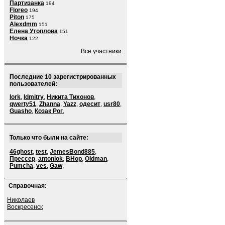
Партизанка
194
Floreo
194
Piton
175
Alexdmm
151
Елена Утоплова
151
Ночка
122
Все участники
Последние 10 зарегистрированных
пользователей:
lork
,
ldmitry
,
Никита Тихонов
,
qwerty51
,
Zhanna
,
Yazz
,
одесит
,
usr80
,
Guasho
,
Козак Рог
,
Только что были на сайте:
46ghost
,
test
,
JemesBond885
,
Прессер
,
antoniok
,
BHop
,
Oldman
,
Pumcha
,
ves
,
Gaw
,
Справочная:
Николаев
Воскресенск