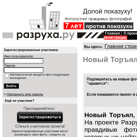
Главная
|
О прое
регистрации
Главная стра
Вы здесь:
Зарегистрированные участники
Имя пользователя:
Новый Торъял
Пароль:
Автоматически входить при следующем
посещении
Подпишитесь на новые фот
"нравится":
»
Напомнить мне пароль
Если понравился проект в 
Ещё не участник?
Новый Торъял, 
На проекте Разр
правдивые фот
Зарегистрированные участники могут
размещать свои фото, следить за
которых не найт