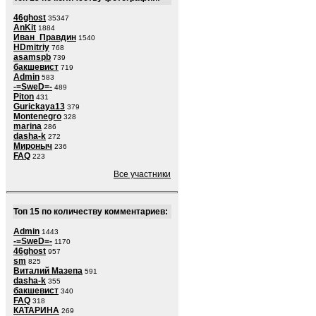
46ghost
35347
AnKit
1884
Иван_Правдин
1540
HDmitriy
768
asamspb
739
бакшевист
719
Admin
583
-=SweD=-
489
Piton
431
Gurickaya13
379
Montenegro
328
marina
286
dasha-k
272
Мироныч
236
FAQ
223
Все участники
Топ 15 по количеству комментариев:
Admin
1443
-=SweD=-
1170
46ghost
957
sm
825
Виталий Мазепа
591
dasha-k
355
бакшевист
340
FAQ
318
КАТАРИНА
269