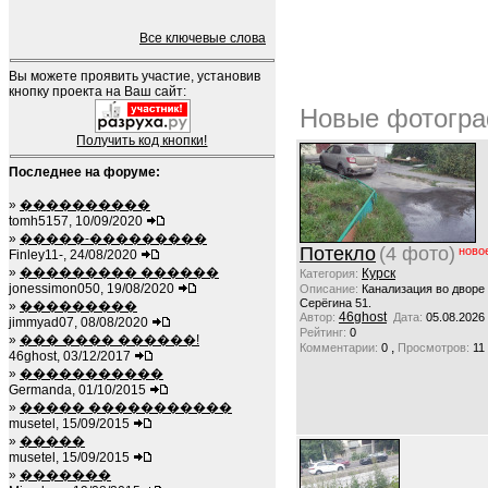
Все ключевые слова
Вы можете проявить участие, установив
кнопку проекта на Ваш сайт:
Новые фотогра
Получить код кнопки!
Последнее на форуме:
»
����������
tomh5157, 10/09/2020
»
�����-���������
Потекло
(4 фото)
ново
Finley11-, 24/08/2020
»
��������� ������
Курск
Категория:
jonessimon050, 19/08/2020
Описание:
Канализация во дворе
Серёгина 51.
»
���������
46ghost
Автор:
Дата:
05.08.2026
jimmyad07, 08/08/2020
Рейтинг:
0
»
��� ���� ������!
,
Комментарии:
0
Просмотров:
11
46ghost, 03/12/2017
»
�����������
Germanda, 01/10/2015
»
����� �����������
musetel, 15/09/2015
»
�����
musetel, 15/09/2015
»
�������