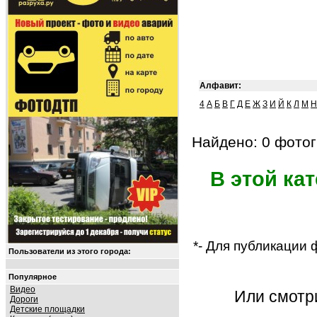
Алфавит:
4
А
Б
В
Г
Д
Е
Ж
З
И
Й
К
Л
М
Н
Найдено: 0 фотог
В этой ка
*- Для публикации
Пользователи из этого города:
Популярное
Видео
Или смот
Дороги
Детские площадки