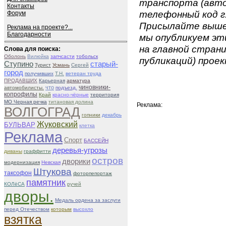
транспорта (авто
Контакты
телефонный код г.
Форум
Присылайте вышеу
Реклама на проекте?...
Благодарности
мы опубликуем эти
на главной страни
Слова для поиска:
Оболонь
Вилюйка
запчсасти
тобольск
публикаций) проек
Ступино
старый-
Турист
Усмань
Сергей
город
получивших
Т.Н.
ветеран труда
ПРОДАВШИХ
Карьерная
арматура
чиновники-
что
автомобилисты.
подъезд.
копрофилы
Край
красно-чёрные
территория
МО Черная речка
титановая долина
Реклама:
ВОЛГОГРАД
гопники
декабрь
Жуковский
БУЛЬВАР
клетка
Реклама
Спорт
БАССЕЙН
деревья-угрозы
диваны
граффитти
остров
дворики
модернизация
Невская
Штукова
таксофон
фоторпепортаж
памятник
КОЛёСА
ручей
дворы.
Медаль ордена за заслуги
перед Отечеством
которым
высохло
взятка