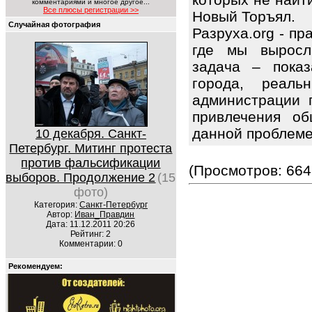
комментариями и многое другое...
Все плюсы регистрации >>
Новый Торъял.
Случайная фотография
Разруха.org - п
где мы выросл
задача – показ
города, реаль
администрации 
привлечения об
данной проблем
10 декабря. Санкт-
Петербург. Митинг протеста
против фальсификации
(Просмотров: 664
выборов. Продолжение 2
(15
фото)
Категория:
Санкт-Петербург
Автор:
Иван_Правдин
Дата: 11.12.2011 20:26
Рейтинг: 2
Комментарии: 0
Рекомендуем: