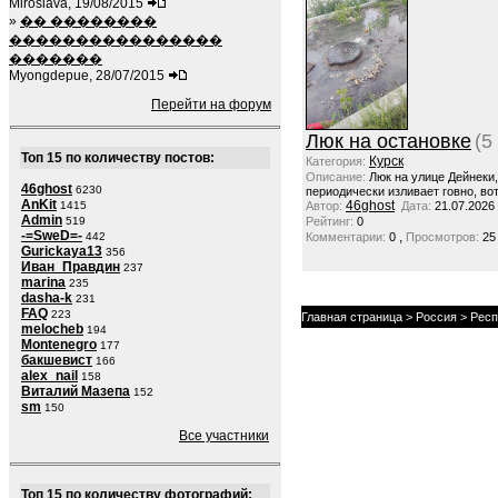
Miroslava, 19/08/2015
»
�� ��������
����������������
�������
Myongdepue, 28/07/2015
Перейти на форум
Люк на остановке
(5
Топ 15 по количеству постов:
Курск
Категория:
Описание:
Люк на улице Дейнеки
46ghost
6230
периодически изливает говно, вот
AnKit
46ghost
1415
Автор:
Дата:
21.07.2026
Admin
519
Рейтинг:
0
-=SweD=-
,
442
Комментарии:
0
Просмотров:
25
Gurickaya13
356
Иван_Правдин
237
marina
235
dasha-k
231
FAQ
223
Главная страница
>
Россия
>
Респ
melocheb
194
Montenegro
177
бакшевист
166
alex_nail
158
Виталий Мазепа
152
sm
150
Все участники
Топ 15 по количеству фотографий: