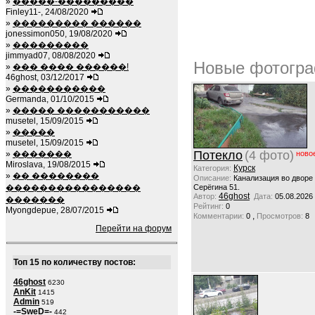
»
�����-���������
Finley11-, 24/08/2020
»
��������� ������
jonessimon050, 19/08/2020
»
���������
jimmyad07, 08/08/2020
Новые фотогра
»
��� ���� ������!
46ghost, 03/12/2017
»
�����������
Germanda, 01/10/2015
»
����� �����������
musetel, 15/09/2015
»
�����
musetel, 15/09/2015
Потекло
(4 фото)
»
�������
ново
Miroslava, 19/08/2015
Курск
Категория:
»
�� ��������
Описание:
Канализация во дворе
����������������
Серёгина 51.
46ghost
Автор:
Дата:
05.08.2026
�������
Рейтинг:
0
Myongdepue, 28/07/2015
,
Комментарии:
0
Просмотров:
8
Перейти на форум
Топ 15 по количеству постов:
46ghost
6230
AnKit
1415
Admin
519
-=SweD=-
442