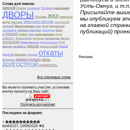
Слова для поиска:
Усть-Омчуг, и т.п
законов
Стекло
асьфальт
Полиция
дворцовый
Присылайте вышеу
ДВОРЫ
ЖКХ
Полтава
павильон
мы опубликуем эти
когда
Чкалова
ЭЛЕКТОРАТ-ПРОТИВ
заселение
на главной страни
игровой
Мартеновская
еще
ясли
продажная
татэнерго
шприцы
мактама
трагедия
Окно
публикаций) проек
СТАНЦИЯ
station
был
разрушнения
груть
асфальт.
Территория
подарки
половодье
метан
ДОНЕЦКАЯ
Новодвинска
дератизация
ПОЛ
версия
сигарета
УЖАСНО
долгосторой
Новый
откаты
Уренгой
митинги
галоши
Реклама:
Бардина
ЛИКИНО-ДУЛЕВО
ЖАЛЬ
ДОЛГОСТРОЙ
АНДРЕПОЛЬ
Все ключевые слова
Вы можете проявить участие, установив
кнопку проекта на Ваш сайт:
Получить код кнопки!
Последнее на форуме:
»
����������
tomh5157, 10/09/2020