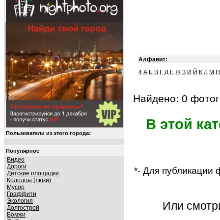
Алфавит:
4
А
Б
В
Г
Д
Е
Ж
З
И
Й
К
Л
М
Н
Найдено: 0 фотог
В этой ка
Пользователи из этого города:
Популярное
Видео
Дороги
*- Для публикации
Детские площадки
Колодцы (люки)
Мусор
Граффити
Экология
Или смот
Долгострой
Бомжи