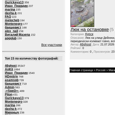
Gurickaya13
356
Иван_Правдин
237
marina
235
dasha-k
231
FAQ
223
melocheb
194
Montenegro
177
бакшевист
166
Люк на остановке
(5
alex_nail
158
Курск
Категория:
Виталий Мазепа
152
Описание:
Люк на улице Дейнеки
apgolub
150
периодически изливает говно, вот
46ghost
Автор:
Дата:
21.07.2026
Все участники
Рейтинг:
0
,
Комментарии:
0
Просмотров:
23
Топ 15 по количеству фотографий:
46ghost
35347
AnKit
1884
Главная страница
>
Россия
>
Мага
Иван_Правдин
1540
HDmitriy
768
asamspb
739
бакшевист
719
Admin
583
-=SweD=-
489
Piton
431
Gurickaya13
379
Montenegro
328
marina
286
dasha-k
272
Мироныч
236