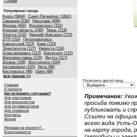
Собаки
Популярные города
Курск (5844)
Санкт-Петербург (1841)
Смешное (536)
Николаев (498)
Москва (456)
Воскресенск (332)
Курская область (248)
Тверь (219)
Одесса (216)
Нижний Новгород (170)
ДТП (155)
Петропавловск-
Камчатский (153)
Киев (133)
Электроугли (127)
Нерехта (126)
Александровск (123)
Кингисепп (122)
Малоярославец (120)
Якутск (117)
Донецк (108)
Волгодонск (104)
Автомобили (103)
Инта (99)
Кисловодск (98)
Орёл (88)
все города >>
Посмотреть другой город:
Главная
О проекте
Как исправить ситуацию?
Примечание:
Уваж
Для участников
просьба помимо 
Для журналистов
Для оптимизаторов
публиковать и спр
Для спамеров
Контакты
Ссылки на официа
Форум
всего вида Усть-О
Реклама на проекте?...
на карту города,
Благодарности
(автобусы и элект