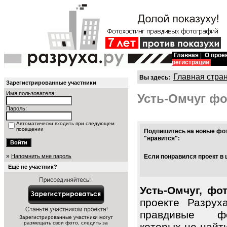
Главная
|
О прое
регистрации
Главная стра
Вы здесь:
Зарегистрированные участники
Имя пользователя:
Усть-Омчуг фо
Пароль:
Автоматически входить при следующем
посещении
Подпишитесь на новые фот
"нравится":
»
Напомнить мне пароль
Если понравился проект в 
Ещё не участник?
Усть-Омчуг, фо
проекте Разрух
правдивые фо
Зарегистрированные участники могут
размещать свои фото, следить за
которых не найт