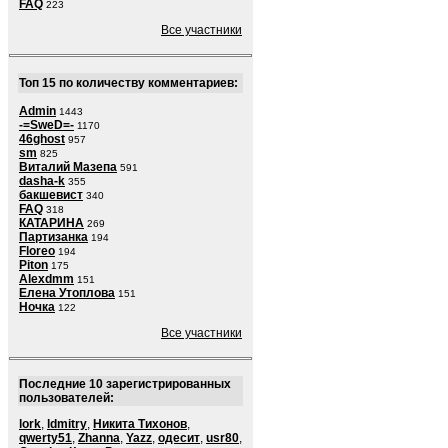
FAQ
223
Все участники
Топ 15 по количеству комментариев:
Admin
1443
-=SweD=-
1170
46ghost
957
sm
825
Виталий Мазепа
591
dasha-k
355
бакшевист
340
FAQ
318
КАТАРИНА
269
Партизанка
194
Floreo
194
Piton
175
Alexdmm
151
Елена Утоплова
151
Ночка
122
Все участники
Последние 10 зарегистрированных
пользователей:
lork
,
ldmitry
,
Никита Тихонов
,
qwerty51
,
Zhanna
,
Yazz
,
одесит
,
usr80
,