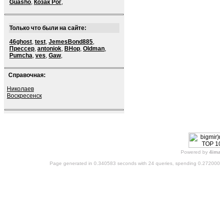
Guasho
,
Козак Рог
,
Только что были на сайте:
46ghost
,
test
,
JemesBond885
,
Прессер
,
antoniok
,
BHop
,
Oldman
,
Pumcha
,
ves
,
Gaw
,
Справочная:
Николаев
Воскресенск
Powered by
4im
Page generated in 0.340583 seconds with 24 queries, spending 0.27200