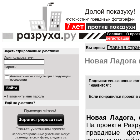
Главная
|
О прое
регистрации
Главная стра
Вы здесь:
Зарегистрированные участники
Имя пользователя:
Новая Ладога
Пароль:
Автоматически входить при следующем
посещении
Подпишитесь на новые фот
"нравится":
»
Напомнить мне пароль
Если понравился проект в 
Ещё не участник?
Новая Ладога, 
На проекте Разр
правдивые фот
Зарегистрированные участники могут
размещать свои фото, следить за
которых не найт