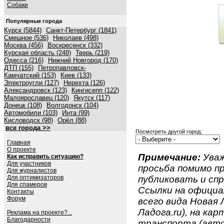
Собаки
Популярные города
Курск (5844)
Санкт-Петербург (1841)
Смешное (536)
Николаев (498)
Москва (456)
Воскресенск (332)
Курская область (248)
Тверь (219)
Одесса (216)
Нижний Новгород (170)
ДТП (155)
Петропавловск-
Камчатский (153)
Киев (133)
Электроугли (127)
Нерехта (126)
Александровск (123)
Кингисепп (122)
Малоярославец (120)
Якутск (117)
Донецк (108)
Волгодонск (104)
Автомобили (103)
Инта (99)
Кисловодск (98)
Орёл (88)
все города >>
Посмотреть другой город:
Главная
О проекте
Примечание:
Уваж
Как исправить ситуацию?
Для участников
просьба помимо 
Для журналистов
Для оптимизаторов
публиковать и спр
Для спамеров
Ссылки на официа
Контакты
Форум
всего вида Новая 
Ладога.ru), на кар
Реклама на проекте?...
Благодарности
транспорта (авто