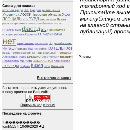
телефонный код г.
Слова для поиска:
ветеран труда
ГРП
Продам
размещения
Присылайте вышеу
Украинск
Уфа
Тверская область
ЛОУХИ
мы опубликуем эти
РУВД
ПЛОЩАДЬ
что
чиновникии
Лнина
распространения
пожарная безопасность
на главной страни
фасады.
РЯЗАНЬ
оукз
Прокуратура
публикаций) проек
Черниковка
работа
пожары
Карелия
13.
нет
замуровали
название
Водоснабжение
Ингаш
КОТЕЛЬНАЯ
Полтава
Гранул
dublin
вода.
неогрожоженная
национальный
Черкассы
секс-услуги
Реклама:
АлександрПлатц
БРЮШКО
графитти
Платформа
Министр
ВОКЗАЛЬНАЯ
лобненская
Кизел
ЛЮБЕРЦЫ
лифчик
Гора
Хижинцы
Все ключевые слова
Вы можете проявить участие, установив
кнопку проекта на Ваш сайт:
Получить код кнопки!
Последнее на форуме:
»
����������
tomh5157, 10/09/2020