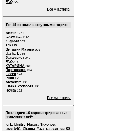
FAQ
223
Все участники
Топ 15 по количеству комментариев:
Admin
1443
-=SweD=-
1170
46ghost
957
sm
825
Виталий Мазепа
591
dasha-k
355
бакшевист
340
FAQ
318
КАТАРИНА
269
Партизанка
194
Floreo
194
Piton
175
Alexdmm
151
Елена Утоплова
151
Ночка
122
Все участники
Последние 10 зарегистрированных
пользователей:
lork
,
ldmitry
,
Никита Тихонов
,
qwerty51
,
Zhanna
,
Yazz
,
одесит
,
usr80
,