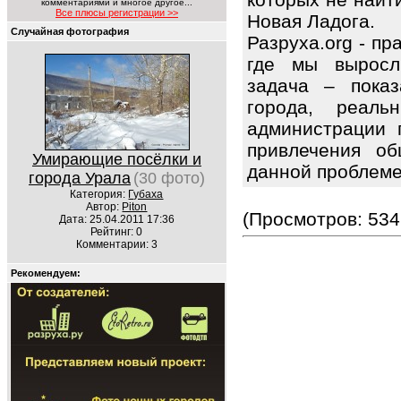
комментариями и многое другое...
Все плюсы регистрации >>
Новая Ладога.
Случайная фотография
Разруха.org - п
где мы выросл
задача – показ
города, реаль
администрации 
привлечения об
Умирающие посёлки и
данной проблем
города Урала
(30 фото)
Категория:
Губаха
Автор:
Piton
(Просмотров: 534
Дата: 25.04.2011 17:36
Рейтинг: 0
Комментарии: 3
Рекомендуем: