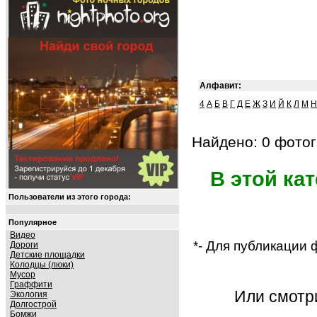
Алфавит:
4
А
Б
В
Г
Д
Е
Ж
З
И
Й
К
Л
М
Н
Найдено: 0 фотог
В этой ка
Пользователи из этого города:
Популярное
Видео
*- Для публикации
Дороги
Детские площадки
Колодцы (люки)
Мусор
Граффити
Или смот
Экология
Долгострой
Бомжи