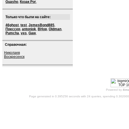
Guasho
,
Козак Рог
,
Только что были на сайте:
46ghost
,
test
,
JemesBond885
,
Прессер
,
antoniok
,
BHop
,
Oldman
,
Pumcha
,
ves
,
Gaw
,
Справочная:
Николаев
Воскресенск
Powered by
4im
Page generated in 0.395256 seconds with 24 queries, spending 0.30200