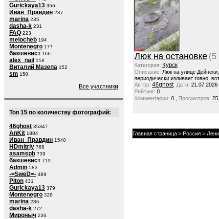
Gurickaya13
356
Иван_Правдин
237
marina
235
dasha-k
231
FAQ
223
melocheb
194
Montenegro
177
бакшевист
166
Люк на остановке
(5
alex_nail
158
Курск
Категория:
Виталий Мазепа
152
Описание:
Люк на улице Дейнеки
sm
150
периодически изливает говно, вот
46ghost
Автор:
Дата:
21.07.2026
Все участники
Рейтинг:
0
,
Комментарии:
0
Просмотров:
25
Топ 15 по количеству фотографий:
46ghost
35347
AnKit
1884
Главная страница
>
Россия
>
Лени
Иван_Правдин
1540
HDmitriy
768
asamspb
739
бакшевист
719
Admin
583
-=SweD=-
489
Piton
431
Gurickaya13
379
Montenegro
328
marina
286
dasha-k
272
Мироныч
236