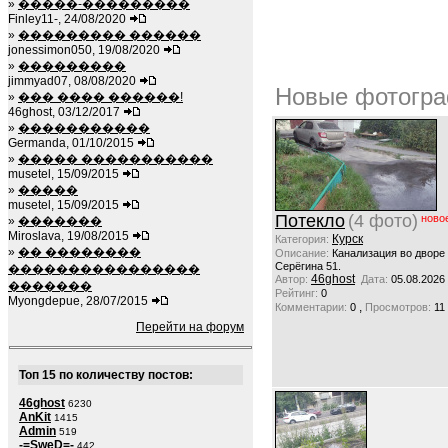
»
�����-���������
Finley11-, 24/08/2020
»
��������� ������
jonessimon050, 19/08/2020
»
���������
jimmyad07, 08/08/2020
Новые фотогра
»
��� ���� ������!
46ghost, 03/12/2017
»
�����������
Germanda, 01/10/2015
»
����� �����������
musetel, 15/09/2015
»
�����
musetel, 15/09/2015
Потекло
(4 фото)
ново
»
�������
Miroslava, 19/08/2015
Курск
Категория:
»
�� ��������
Описание:
Канализация во дворе
Серёгина 51.
����������������
46ghost
Автор:
Дата:
05.08.2026
�������
Рейтинг:
0
Myongdepue, 28/07/2015
,
Комментарии:
0
Просмотров:
11
Перейти на форум
Топ 15 по количеству постов:
46ghost
6230
AnKit
1415
Admin
519
-=SweD=-
442