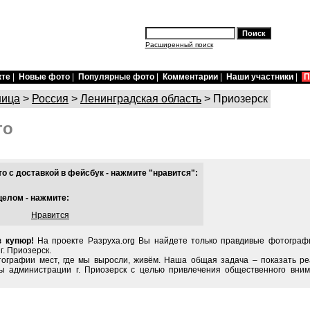
Расширенный поиск
кте
|
Новые фото
|
Популярные фото
|
Комментарии
|
Наши участники
|
П
ница
>
Россия
>
Ленинградская область
> Приозерск
то
 с доставкой в фейсбук - нажмите "нравится":
целом - нажмите:
Нравится
з купюр!
На проекте Разруха.org Вы найдете только правдивые фотографи
г. Приозерск.
тографии мест, где мы выросли, живём. Наша общая задача – показать ре
ы администрации г. Приозерск с целью привлечения общественного вним