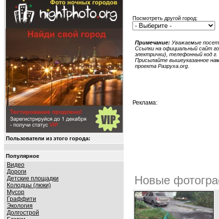
Посмотреть другой город:
Примечание:
Уважаемые посети
Ссылки на официальный сайт гор
электрички), телефонный код г. 
Присылайте вышеуказанное нам в
проекта Разруха.org.
Реклама:
Пользователи из этого города:
Популярное
Видео
Дороги
Новые фотогра
Детские площадки
Колодцы (люки)
Мусор
Граффити
Экология
Долгострой