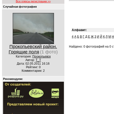
Все плюсы регистрации >>
Случайная фотография
Алфавит:
4
А
Б
В
Г
Д
Е
Ж
З
И
Й
К
Л
М
Н
Прокопьевский район.
Найдено: 0 фотографий на 0 ст
Горящие поля
(1 фото)
Категория:
Прокопьевск
Автор:
Т_Т
Дата: 02.05.2011 16:16
Рейтинг: 0
Комментарии: 2
Рекомендуем: