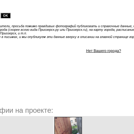
тели, просьба помимо правдивых фотографий публиковать и справочные данные, т
ода (скорее всего вида Приозерск.ру или Приозерск.ru), на карту города, расписан
Приозерск, и т.п.
 письмах, и мы опубликуем эти данные вверху в описании на главной странице гор
Нет Вашего города?
фии на проекте: