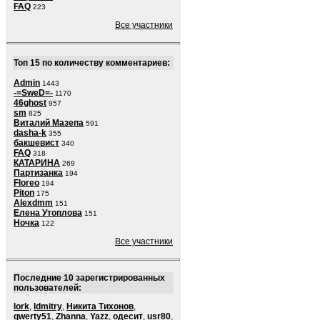
FAQ
223
Все участники
Топ 15 по количеству комментариев:
Admin
1443
-=SweD=-
1170
46ghost
957
sm
825
Виталий Мазепа
591
dasha-k
355
бакшевист
340
FAQ
318
КАТАРИНА
269
Партизанка
194
Floreo
194
Piton
175
Alexdmm
151
Елена Утоплова
151
Ночка
122
Все участники
Последние 10 зарегистрированных
пользователей:
lork
,
ldmitry
,
Никита Тихонов
,
qwerty51
,
Zhanna
,
Yazz
,
одесит
,
usr80
,