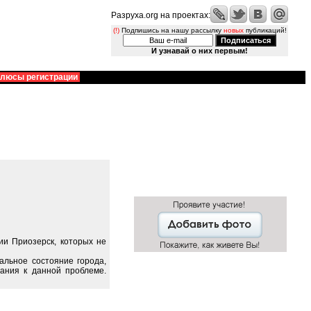
Разруха.org на проектах:
(!)
Подпишись на нашу рассылку
новых
публикаций!
И узнавай о них первым!
люсы регистрации
и Приозерск, которых не
альное состояние города,
ания к данной проблеме.