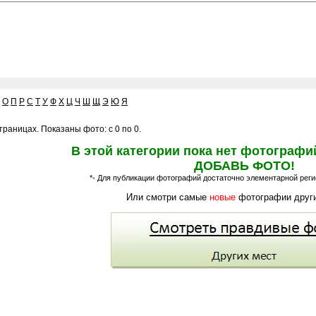
О
П
Р
С
Т
У
Ф
Х
Ц
Ч
Ш
Щ
Э
Ю
Я
раницах. Показаны фото: с 0 по 0.
В этой категории пока нет фотографи
ДОБАВЬ ФОТО!
*- Для публикации фотографий достаточно элементарной регис
Или смотри самые
новые
фотографии други