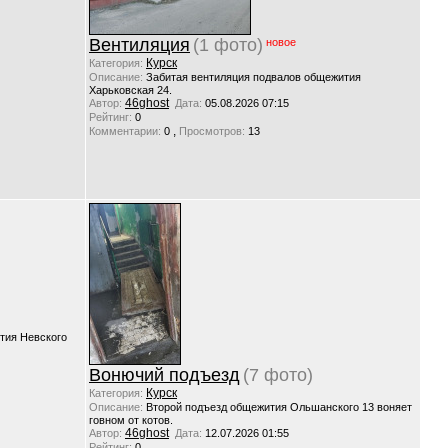
Вентиляция
(1 фото)
новое
Курск
Категория:
Описание:
Забитая вентиляция подвалов общежития
Харьковская 24.
46ghost
Автор:
Дата:
05.08.2026 07:15
Рейтинг:
0
,
Комментарии:
0
Просмотров:
13
тия Невского
Вонючий подъезд
(7 фото)
Курск
Категория:
Описание:
Второй подъезд общежития Ольшанского 13 воняет
говном от котов.
46ghost
Автор:
Дата:
12.07.2026 01:55
Рейтинг:
0