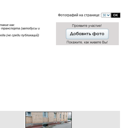
Фотографий на странице:
акие как:
ие транспорта (автобусы и
ода (не среди публикаций)