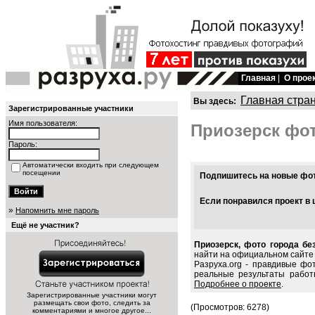
Главная
|
О прое
Главная стра
Вы здесь:
Зарегистрированные участники
Имя пользователя:
Приозерск фо
Пароль:
Автоматически входить при следующем
посещении
Подпишитесь на новые фото
Если понравился проект в 
»
Напомнить мне пароль
Ещё не участник?
Приозерск, фото города бе
найти на официальном сайте 
Разруха.org - правдивые фо
реальные результаты работ
Подробнее о проекте
.
Зарегистрированные участники могут
размещать свои фото, следить за
(Просмотров: 6278)
комментариями и многое другое...