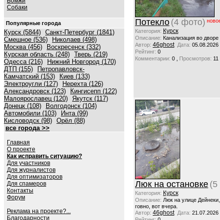
Бомжи
Собаки
Потекло
(4 фото)
ново
Популярные города
Курск
Категория:
Курск (5844)
Санкт-Петербург (1841)
Описание:
Канализация во дворе
Смешное (536)
Николаев (498)
46ghost
Автор:
Дата:
05.08.2026
Москва (456)
Воскресенск (332)
Рейтинг:
0
Курская область (248)
Тверь (219)
,
Комментарии:
0
Просмотров:
11
Одесса (216)
Нижний Новгород (170)
ДТП (155)
Петропавловск-
Камчатский (153)
Киев (133)
Электроугли (127)
Нерехта (126)
Александровск (123)
Кингисепп (122)
Малоярославец (120)
Якутск (117)
Донецк (108)
Волгодонск (104)
Автомобили (103)
Инта (99)
Кисловодск (98)
Орёл (88)
все города >>
Главная
О проекте
Как исправить ситуацию?
Для участников
Для журналистов
Для оптимизаторов
Люк на остановке
(5
Для спамеров
Контакты
Курск
Категория:
Форум
Описание:
Люк на улице Дейнеки
говно, вот вчера.
Реклама на проекте?...
46ghost
Автор:
Дата:
21.07.2026
Благодарности
Рейтинг:
0