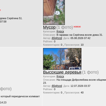
е
 дома Серёгина 51.
 07:58
Мусор
(1 фото)
новое
Курск
Категория:
Описание:
В гаражах на Серёгина возле дома 31.
46ghost
Автор:
Дата:
05.08.2026 07:42
Рейтинг:
0
,
Комментарии:
0
Просмотров:
10
Высохшие деревья
(1 фото)
Курск
Категория:
Описание:
На площади Добролюбова возле общежи
23.
46ghost
Автор:
Дата:
12.07.2026 03:37
 фото)
Рейтинг:
0
,
Комментарии:
0
Просмотров:
40
, который периодически изливает
 14:23