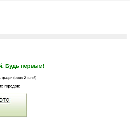
й. Будь первым!
трации (всего 2 поля!)
х городов: