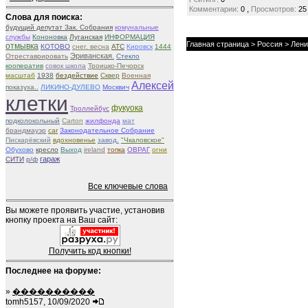
,
Комментарии:
0
Просмотров:
25
Слова для поиска:
будущий депутат Зак. Собрания
комунальные
службы
Кононовка
Луганская
ИНФОРМАЦИЯ
Главная страница
>
Россия
>
Лени
отмывка
КОТОВО
снег. весна
АТС
Кировск
1444
Эриванская.
Отреставрировать
Стекло
кооператив
совок школа
Троицко-Печорск
масштаб
1938
бездействие
Сквер
Военная
Алексей
показуха..
ЛИКИНО-ДУЛЕВО
Москвич
клетки
фукуока
Троллейбус
подколокольный
Carton
жилфонда
мат
брандмауэр
car
Законодательное Собрание
Пискарёвский
вдохновенье
завод.
"Чкаловское"
Обухово
кресло
Выход
ireland
топка
ОВРАГ
огни
гараж
СИТИ
р/ф
Все ключевые слова
Вы можете проявить участие, установив
кнопку проекта на Ваш сайт:
Получить код кнопки!
Последнее на форуме:
»
����������
tomh5157, 10/09/2020