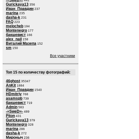
-=SweD=-
442
Gurickaya13
356
Иван_Правдин
237
marina
235
dasha-k
231
FAQ
223
melocheb
194
Montenegro
177
бакшевист
166
alex_nail
158
Виталий Мазепа
152
sm
150
Все участники
Топ 15 по количеству фотографий:
46ghost
35347
AnKit
1884
Иван_Правдин
1540
HDmitriy
768
asamspb
739
бакшевист
719
Admin
583
-=SweD=-
489
Piton
431
Gurickaya13
379
Montenegro
328
marina
286
dasha-k
272
Мироныч
236