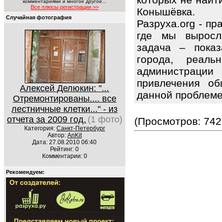
комментариями и многое другое...
Все плюсы регистрации >>
Конышёвка.
Случайная фотография
Разруха.org - п
где мы выросл
задача – показ
города, реаль
администрации
привлечения об
Алексей Делюкин: "...
данной проблем
Отремонтированы.... все
лестничные клетки..." - из
отчета за 2009 год.
(1 фото)
(Просмотров: 742
Категория:
Санкт-Петербург
Автор:
AnKit
Дата: 27.08.2010 06:40
Рейтинг: 0
Комментарии: 0
Рекомендуем: