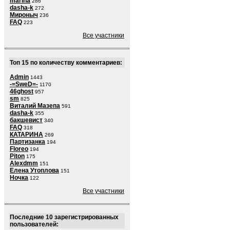
marina
286
dasha-k
272
Мироныч
236
FAQ
223
Все участники
Топ 15 по количеству комментариев:
Admin
1443
-=SweD=-
1170
46ghost
957
sm
825
Виталий Мазепа
591
dasha-k
355
бакшевист
340
FAQ
318
КАТАРИНА
269
Партизанка
194
Floreo
194
Piton
175
Alexdmm
151
Елена Утоплова
151
Ночка
122
Все участники
Последние 10 зарегистрированных
пользователей: