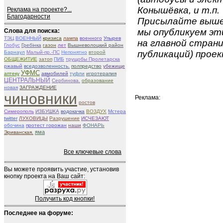
Конышёвка, и т.п.
Реклама на проекте?...
Благодарности
Присылайте вышеу
мы опубликуем эти
Слова для поиска:
ТЭЦ
ВОЕННЫЙ
кризиса
лампа
военного
Упырев
на главной страни
Глобус
Гребінка
газон
лет
Вышневолоцкий район
публикаций) проек
Барнаул
Малый-пр.-ПС
Непонятно
второй
ОБЩЕЖИТИЕ
затоп
ПИБ
трущобы Пролетарска
ржавый
вседозволенность.
полпредство
убежище
УФМС
аптеку
авмобилей
туфли
игротерапия
ЦЕНТРАЛЬНЫЙ
Сербинова.
образование
новая
ЗАГРАЖДЕНИЕ
чиновники
Реклама:
ростов
Симерополь
ИЗБУШКА
водокачка
ВОЗДУХ
Мстера
twitter
ЛУХОВИЦЫ
Разрушение
ИСЧЕЗАЮТ
обочина
протест горожан
наши
ФОНАРЬ
яма
Эриванская.
Все ключевые слова
Вы можете проявить участие, установив
кнопку проекта на Ваш сайт:
Получить код кнопки!
Последнее на форуме: