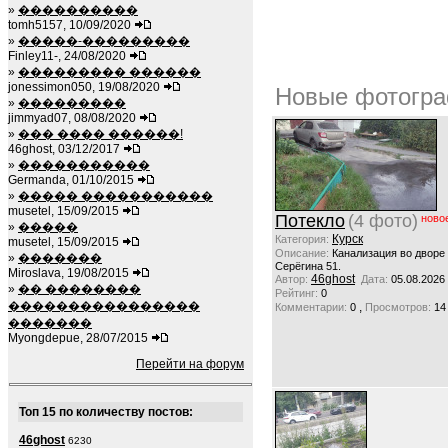
»
����������
tomh5157, 10/09/2020
»
�����-���������
Finley11-, 24/08/2020
»
��������� ������
jonessimon050, 19/08/2020
Новые фотогра
»
���������
jimmyad07, 08/08/2020
»
��� ���� ������!
46ghost, 03/12/2017
»
�����������
Germanda, 01/10/2015
»
����� �����������
musetel, 15/09/2015
Потекло
(4 фото)
ново
»
�����
Курск
Категория:
musetel, 15/09/2015
Описание:
Канализация во дворе
»
�������
Серёгина 51.
Miroslava, 19/08/2015
46ghost
Автор:
Дата:
05.08.2026
»
�� ��������
Рейтинг:
0
����������������
,
Комментарии:
0
Просмотров:
14
�������
Myongdepue, 28/07/2015
Перейти на форум
Топ 15 по количеству постов:
46ghost
6230