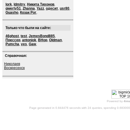
lork
,
ldmitry
,
Никита Тихонов
,
qwerty51
,
Zhanna
,
Yazz
,
одесит
,
usr80
,
Guasho
,
Козак Рог
,
Только что были на сайте:
46ghost
,
test
,
JemesBond885
,
Прессер
,
antoniok
,
BHop
,
Oldman
,
Pumcha
,
ves
,
Gaw
,
Справочная:
Николаев
Воскресенск
Powered by
4im
Page generated in 0.844476 seconds with 24 queries, spending 0.68300