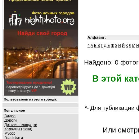
Алфавит:
4
А
Б
В
Г
Д
Е
Ж
З
И
Й
К
Л
М
Н
Найдено: 0 фотог
В этой ка
Пользователи из этого города:
*- Для публикации
Популярное
Видео
Дороги
Детские площадки
Или смот
Колодцы (люки)
Мусор
Граффити