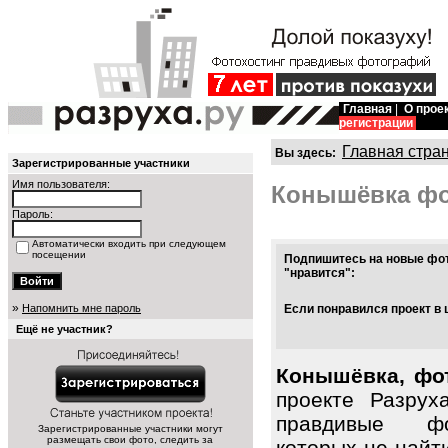
Главная
|
О прое
регистрации
Главная стра
Вы здесь:
Зарегистрированные участники
Имя пользователя:
Конышёвка ф
Пароль:
Автоматически входить при следующем
посещении
Подпишитесь на новые фот
"нравится":
»
Напомнить мне пароль
Если понравился проект в 
Ещё не участник?
Конышёвка, фот
проекте Разрух
правдивые фо
Зарегистрированные участники могут
размещать свои фото, следить за
которых не найт