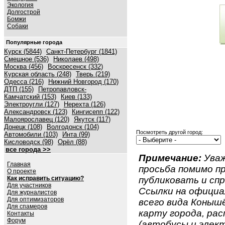
Экология
Долгострой
Бомжи
Собаки
Популярные города
Курск (5844)
Санкт-Петербург (1841)
Смешное (536)
Николаев (498)
Москва (456)
Воскресенск (332)
Курская область (248)
Тверь (219)
Одесса (216)
Нижний Новгород (170)
ДТП (155)
Петропавловск-
Камчатский (153)
Киев (133)
Электроугли (127)
Нерехта (126)
Александровск (123)
Кингисепп (122)
Малоярославец (120)
Якутск (117)
Донецк (108)
Волгодонск (104)
Посмотреть другой город:
Автомобили (103)
Инта (99)
Кисловодск (98)
Орёл (88)
все города >>
Примечание:
Уваж
Главная
просьба помимо 
О проекте
Как исправить ситуацию?
публиковать и спр
Для участников
Ссылки на официа
Для журналистов
Для оптимизаторов
всего вида Конышё
Для спамеров
карту города, ра
Контакты
Форум
(автобусы и элект