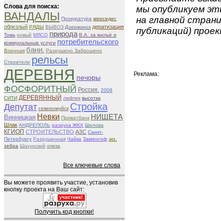
Слова для поиска:
мы опубликуем эти
ВАНДАЛЫ
на главной страни
Прокуратура
мерседес
облезлый
дератизация
РЯДЫ
ВЫВОЗ
Дзержинск
публикаций) проек
природа
Томь
новый
МЯСО
В.А. за жильё и
потребительского
коммунальные услуги
бани.
Военная
Разрушено Заброшено
рельсы
Строители
ДЕРЕВНЯ
Реклама:
печоры
ФОСФОРИТНЫЙ
Россия.
2008
ДЕРЕВЯННЫЙ
СИТИ
лифчик
высотка
Стройка
Депутат
северомуйск
Невки
НИЩЕТА
Винницкая
Приватбанк
Шлак
АНДРЕПОЛЬ
разруха ЖКХ
Шилова
КГИОП
СТРОИТЕЛЬСТВО
АЗС
Санкт-
Петербургу
Разрушенная
Чайка
Заменгоф
экз.
зебра
Шахунский
опека
Все ключевые слова
Вы можете проявить участие, установив
кнопку проекта на Ваш сайт:
Получить код кнопки!