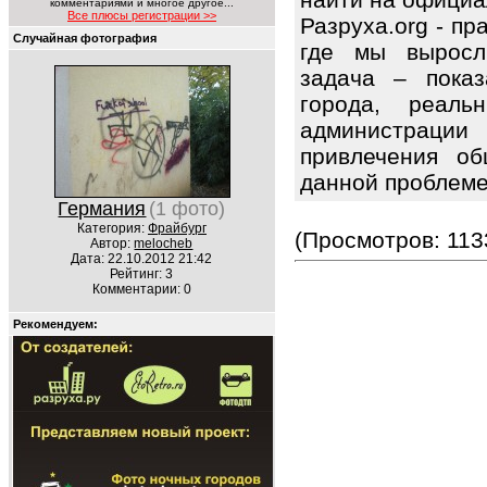
комментариями и многое другое...
Все плюсы регистрации >>
Разруха.org - п
Случайная фотография
где мы выросл
задача – показ
города, реаль
администрац
привлечения об
данной проблем
Германия
(1 фото)
Категория:
Фрайбург
(Просмотров: 113
Автор:
melocheb
Дата: 22.10.2012 21:42
Рейтинг: 3
Комментарии: 0
Рекомендуем: