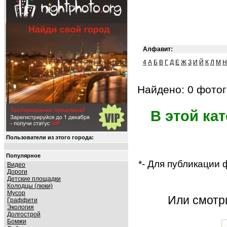
Алфавит:
4
А
Б
В
Г
Д
Е
Ж
З
И
Й
К
Л
М
Н
Найдено: 0 фотог
В этой ка
Пользователи из этого города:
Популярное
*- Для публикации
Видео
Дороги
Детские площадки
Колодцы (люки)
Мусор
Или смот
Граффити
Экология
Долгострой
Бомжи