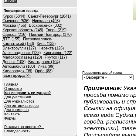
Собаки
Популярные города
Курск (5844)
Санкт-Петербург (1841)
Смешное (536)
Николаев (498)
Москва (456)
Воскресенск (332)
Курская область (248)
Тверь (219)
Одесса (216)
Нижний Новгород (170)
ДТП (155)
Петропавловск-
Камчатский (153)
Киев (133)
Электроугли (127)
Нерехта (126)
Александровск (123)
Кингисепп (122)
Малоярославец (120)
Якутск (117)
Донецк (108)
Волгодонск (104)
Автомобили (103)
Инта (99)
Кисловодск (98)
Орёл (88)
Посмотреть другой город:
все города >>
Главная
Примечание:
Уваж
О проекте
Как исправить ситуацию?
просьба помимо 
Для участников
публиковать и спр
Для журналистов
Для оптимизаторов
Ссылки на официа
Для спамеров
всего вида Суджа.
Контакты
Форум
города, расписан
Реклама на проекте?...
электрички), теле
Благодарности
Присылайте вышеу