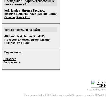
Последние 10 зарегистрированных
пользователей:
lork
,
ldmitry
,
Никита Тихонов
,
qwerty51
,
Zhanna
,
Yazz
,
одесит
,
usr80
,
Guasho
,
Козак Рог
,
Только что были на сайте:
46ghost
,
test
,
JemesBond885
,
Прессер
,
antoniok
,
BHop
,
Oldman
,
Pumcha
,
ves
,
Gaw
,
Справочная:
Николаев
Воскресенск
Powered by
4im
Page generated in 0.365874 seconds with 24 queries, spending 0.27400