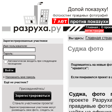
Главная
|
О прое
регистрации
Главная стра
Вы здесь:
Зарегистрированные участники
Имя пользователя:
Суджа фото
Пароль:
Автоматически входить при следующем
посещении
Подпишитесь на новые фот
"нравится":
»
Напомнить мне пароль
Если понравился проект в 
Ещё не участник?
Суджа, фото 
проекте Разрух
правдивые фото
Зарегистрированные участники могут
размещать свои фото, следить за
найти на официал