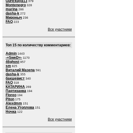
Gurickaya13
379
Montenegro
328
marina
286
dasha-k
272
Мироныч
236
FAQ
223
Все участники
Топ 15 по количеству комментариев:
Admin
1443
-=SweD=-
1170
46ghost
957
sm
825
Виталий Мазепа
591
dasha-k
355
бакшевист
340
FAQ
318
КАТАРИНА
269
Партизанка
194
Floreo
194
Piton
175
Alexdmm
151
Елена Утоплова
151
Ночка
122
Все участники