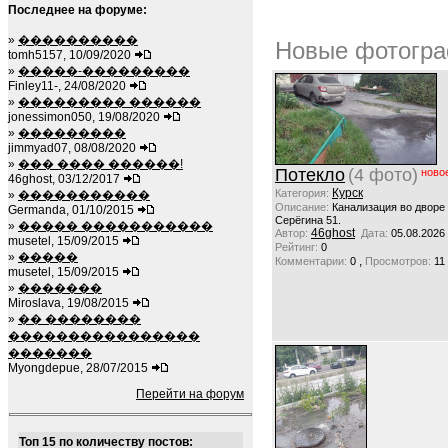
Последнее на форуме:
»
����������
Новые фотогра
tomh5157, 10/09/2020
»
�����-���������
Finley11-, 24/08/2020
»
��������� ������
jonessimon050, 19/08/2020
»
���������
jimmyad07, 08/08/2020
»
��� ���� ������!
Потекло
(4 фото)
ново
46ghost, 03/12/2017
Курск
Категория:
»
�����������
Описание:
Канализация во дворе
Germanda, 01/10/2015
Серёгина 51.
»
����� �����������
46ghost
Автор:
Дата:
05.08.2026
musetel, 15/09/2015
Рейтинг:
0
»
�����
,
Комментарии:
0
Просмотров:
11
musetel, 15/09/2015
»
�������
Miroslava, 19/08/2015
»
�� ��������
����������������
�������
Myongdepue, 28/07/2015
Перейти на форум
Топ 15 по количеству постов: