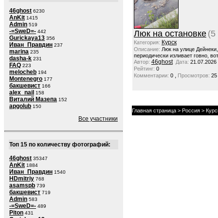
46ghost
6230
AnKit
1415
Admin
519
-=SweD=-
442
Люк на остановке
(5
Gurickaya13
356
Курск
Категория:
Иван_Правдин
237
Описание:
Люк на улице Дейнеки
marina
235
периодически изливает говно, вот
dasha-k
231
46ghost
Автор:
Дата:
21.07.2026
FAQ
223
Рейтинг:
0
melocheb
194
,
Комментарии:
0
Просмотров:
25
Montenegro
177
бакшевист
166
alex_nail
158
Виталий Мазепа
152
apgolub
150
Главная страница
>
Россия
>
Курс
Все участники
Топ 15 по количеству фотографий:
46ghost
35347
AnKit
1884
Иван_Правдин
1540
HDmitriy
768
asamspb
739
бакшевист
719
Admin
583
-=SweD=-
489
Piton
431