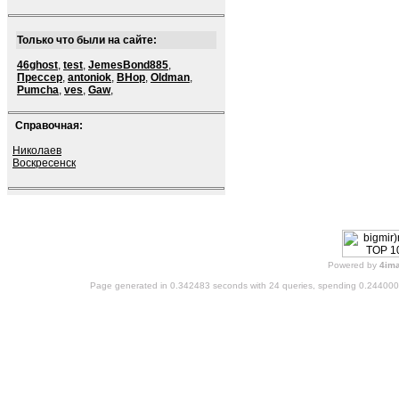
Только что были на сайте:
46ghost
,
test
,
JemesBond885
,
Прессер
,
antoniok
,
BHop
,
Oldman
,
Pumcha
,
ves
,
Gaw
,
Справочная:
Николаев
Воскресенск
Powered by
4im
Page generated in 0.342483 seconds with 24 queries, spending 0.24400