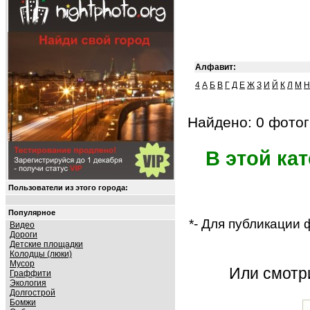
Алфавит:
4
А
Б
В
Г
Д
Е
Ж
З
И
Й
К
Л
М
Н
Найдено: 0 фотог
В этой ка
Пользователи из этого города:
Популярное
*- Для публикации
Видео
Дороги
Детские площадки
Колодцы (люки)
Мусор
Или смот
Граффити
Экология
Долгострой
Бомжи