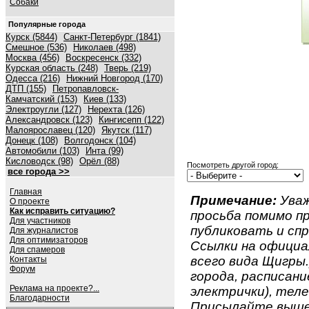
Собаки
Популярные города
Курск (5844)
Санкт-Петербург (1841)
Смешное (536)
Николаев (498)
Москва (456)
Воскресенск (332)
Курская область (248)
Тверь (219)
Одесса (216)
Нижний Новгород (170)
ДТП (155)
Петропавловск-
Камчатский (153)
Киев (133)
Электроугли (127)
Нерехта (126)
Александровск (123)
Кингисепп (122)
Малоярославец (120)
Якутск (117)
Донецк (108)
Волгодонск (104)
Автомобили (103)
Инта (99)
Кисловодск (98)
Орёл (88)
Посмотреть другой город:
все города >>
Главная
Примечание:
Уваж
О проекте
Как исправить ситуацию?
просьба помимо 
Для участников
публиковать и спр
Для журналистов
Для оптимизаторов
Ссылки на официа
Для спамеров
всего вида Щигры.
Контакты
Форум
города, расписан
Реклама на проекте?...
электрички), теле
Благодарности
Присылайте вышеу