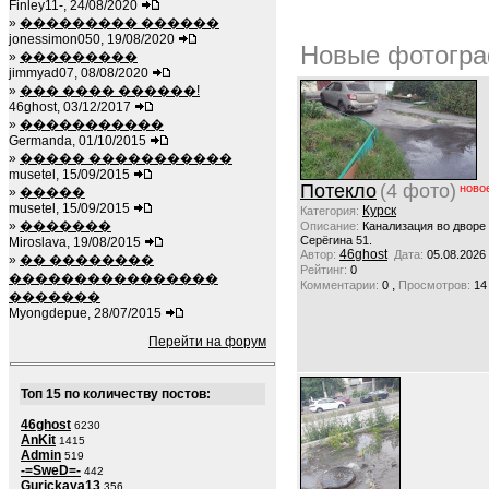
Finley11-, 24/08/2020
»
��������� ������
jonessimon050, 19/08/2020
Новые фотогра
»
���������
jimmyad07, 08/08/2020
»
��� ���� ������!
46ghost, 03/12/2017
»
�����������
Germanda, 01/10/2015
»
����� �����������
musetel, 15/09/2015
Потекло
(4 фото)
ново
»
�����
musetel, 15/09/2015
Курск
Категория:
»
�������
Описание:
Канализация во дворе
Серёгина 51.
Miroslava, 19/08/2015
46ghost
Автор:
Дата:
05.08.2026
»
�� ��������
Рейтинг:
0
����������������
,
Комментарии:
0
Просмотров:
14
�������
Myongdepue, 28/07/2015
Перейти на форум
Топ 15 по количеству постов:
46ghost
6230
AnKit
1415
Admin
519
-=SweD=-
442
Gurickaya13
356