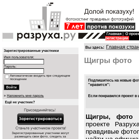
Главная
|
О прое
регистрации
Главная стра
Вы здесь:
Зарегистрированные участники
Имя пользователя:
Щигры фото
Пароль:
Автоматически входить при следующем
посещении
Подпишитесь на новые фот
"нравится":
»
Напомнить мне пароль
Если понравился проект в 
Ещё не участник?
Щигры, фото 
проекте Разрух
правдивые фото
Зарегистрированные участники могут
размещать свои фото, следить за
найти на официа