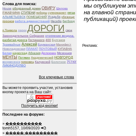
Слова для поиска:
мы опубликуем эти
ОВИРУ
House
ободранный домик
Шилова
на главной страни
РЖАВЧИНА
СТУПЕНИ
поборы
супермаркет
пятак
Усадьба
АЛЬМЕТЬЕВСК
ПОМЕЩЕНИЙ
убежище
публикаций) проек
пороков
работа администраций
Несебр
бигборд
ДОРОГИ
п.Тоивола
ларек
свои
Законодательное Собрание
отопление воздуха.
разбитая дорога
Гостинного
400
Булгаков
Алексей
Трамвайные
Бауманская
Манифест
Реклама:
Новоладожская
ПЛАКАТ
ПОЧТОВЫЙ
КУПАВНА
Белая
наукоград
Абхазия
Делеюкин
Мезенцев
МЕНТЫ
НОВГОРОД
Потякин
Академический
Устюг
восркесенск
грязовец
Калужской
Болотное
ЛИКИНОДУЛВО
Все ключевые слова
Вы можете проявить участие, установив
кнопку проекта на Ваш сайт:
Получить код кнопки!
Последнее на форуме:
»
����������
tomh5157, 10/09/2020
»
�����-���������