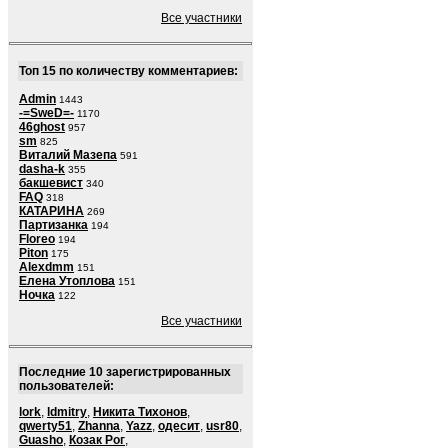
Все участники
Топ 15 по количеству комментариев:
Admin
1443
-=SweD=-
1170
46ghost
957
sm
825
Виталий Мазепа
591
dasha-k
355
бакшевист
340
FAQ
318
КАТАРИНА
269
Партизанка
194
Floreo
194
Piton
175
Alexdmm
151
Елена Утоплова
151
Ночка
122
Все участники
Последние 10 зарегистрированных
пользователей:
lork
,
ldmitry
,
Никита Тихонов
,
qwerty51
,
Zhanna
,
Yazz
,
одесит
,
usr80
,
Guasho
,
Козак Рог
,