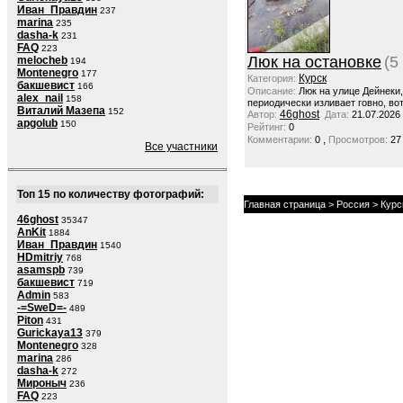
Иван_Правдин
237
marina
235
dasha-k
231
FAQ
223
Люк на остановке
(5
melocheb
194
Montenegro
177
Курск
Категория:
бакшевист
166
Описание:
Люк на улице Дейнеки
alex_nail
158
периодически изливает говно, вот
Виталий Мазепа
152
46ghost
Автор:
Дата:
21.07.2026
apgolub
150
Рейтинг:
0
,
Комментарии:
0
Просмотров:
27
Все участники
Топ 15 по количеству фотографий:
Главная страница
>
Россия
>
Курс
46ghost
35347
AnKit
1884
Иван_Правдин
1540
HDmitriy
768
asamspb
739
бакшевист
719
Admin
583
-=SweD=-
489
Piton
431
Gurickaya13
379
Montenegro
328
marina
286
dasha-k
272
Мироныч
236
FAQ
223