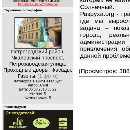
комментариями и многое другое...
Все плюсы регистрации >>
Солнечный.
Случайная фотография
Разруха.org - п
где мы выросл
задача – показ
города, реаль
администрации
привлечения об
Петроградский район.
данной проблем
Чкаловский проспект,
Петрозаводская улица.
Проходные дворы. Фасады.
(Просмотров: 388
Газоны.
(1 фото)
Категория:
Санкт-Петербург
Автор:
AnKit
Дата: 06.08.2010 06:22
Рейтинг: 0
Комментарии: 0
Рекомендуем: