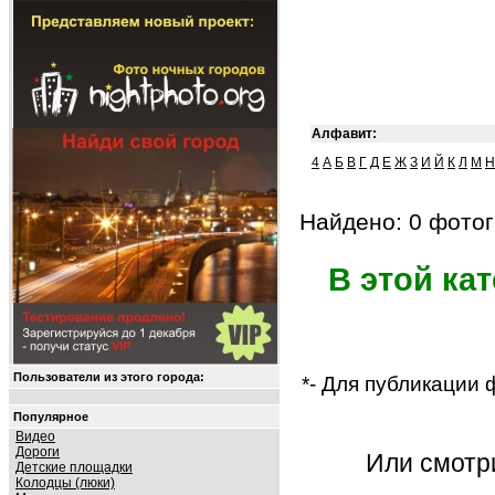
Алфавит:
4
А
Б
В
Г
Д
Е
Ж
З
И
Й
К
Л
М
Н
Найдено: 0 фотог
В этой ка
Пользователи из этого города:
*- Для публикации
Популярное
Видео
Дороги
Или смот
Детские площадки
Колодцы (люки)