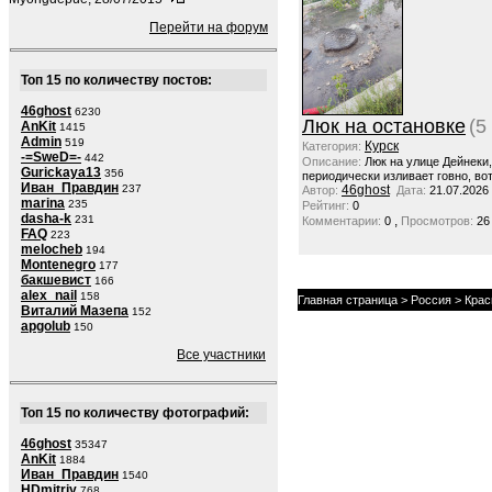
Перейти на форум
Топ 15 по количеству постов:
46ghost
6230
Люк на остановке
(5
AnKit
1415
Admin
519
Курск
Категория:
-=SweD=-
442
Описание:
Люк на улице Дейнеки
Gurickaya13
356
периодически изливает говно, вот
Иван_Правдин
237
46ghost
Автор:
Дата:
21.07.2026
marina
235
Рейтинг:
0
dasha-k
231
,
Комментарии:
0
Просмотров:
26
FAQ
223
melocheb
194
Montenegro
177
бакшевист
166
alex_nail
158
Главная страница
>
Россия
>
Крас
Виталий Мазепа
152
apgolub
150
Все участники
Топ 15 по количеству фотографий:
46ghost
35347
AnKit
1884
Иван_Правдин
1540
HDmitriy
768