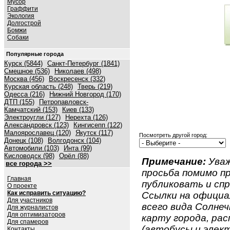
Мусор
Граффити
Экология
Долгострой
Бомжи
Собаки
Популярные города
Курск (5844)
Санкт-Петербург (1841)
Смешное (536)
Николаев (498)
Москва (456)
Воскресенск (332)
Курская область (248)
Тверь (219)
Одесса (216)
Нижний Новгород (170)
ДТП (155)
Петропавловск-
Камчатский (153)
Киев (133)
Электроугли (127)
Нерехта (126)
Александровск (123)
Кингисепп (122)
Малоярославец (120)
Якутск (117)
Посмотреть другой город:
Донецк (108)
Волгодонск (104)
Автомобили (103)
Инта (99)
Кисловодск (98)
Орёл (88)
Примечание:
Уваж
все города >>
просьба помимо 
Главная
публиковать и спр
О проекте
Как исправить ситуацию?
Ссылки на официа
Для участников
всего вида Солнеч
Для журналистов
Для оптимизаторов
карту города, ра
Для спамеров
(автобусы и элект
Контакты