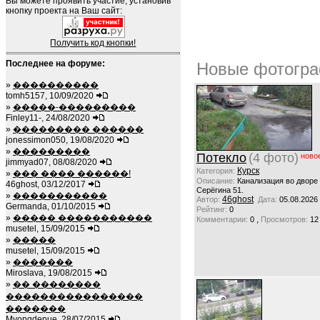
Вы можете проявить участие, установив
кнопку проекта на Ваш сайт:
Получить код кнопки!
Последнее на форуме:
Новые фотогра
»
����������
tomh5157, 10/09/2020
»
�����-���������
Finley11-, 24/08/2020
»
��������� ������
jonessimon050, 19/08/2020
»
���������
Потекло
(4 фото)
ново
jimmyad07, 08/08/2020
Курск
Категория:
»
��� ���� ������!
Описание:
Канализация во дворе
46ghost, 03/12/2017
Серёгина 51.
»
�����������
46ghost
Автор:
Дата:
05.08.2026
Germanda, 01/10/2015
Рейтинг:
0
»
����� �����������
,
Комментарии:
0
Просмотров:
12
musetel, 15/09/2015
»
�����
musetel, 15/09/2015
»
�������
Miroslava, 19/08/2015
»
�� ��������
����������������
�������
Myongdepue, 28/07/2015