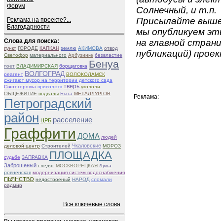
Форум
Солнечный, и т.п.
Присылайте вышеу
Реклама на проекте?...
Благодарности
мы опубликуем эти
Слова для поиска:
на главной страни
пункт
ГОРОДЕ
КАПКАН
землю
АКИМОВА
отвод
публикаций) проек
Светофор
материального
Арбузинке
безвластие
Бенуа
поет
ВЛАДИМИРСКАЯ
борщаговка
ВОЛГОГРАД
реагент
ВОЛОКОЛАМСК
сжигают мусор на территории детского сада
тверь
Святогоровка
приволжск
укололи
ОБЩЕЖИТИЕ
подвалы
Быта
МЕТАЛЛУРГОВ
Реклама:
Петроградский
район
расселение
ЦРБ
Граффити
ДОМА
людей
Чкаловские
деловой центр
Строителей
МОРОЗ
ПЛОЩАДКА
судьбе
ЗАПРАВКА
Заброшеный
следят
МОСКВОРЕЦКАЯ
Лужа
ровненская
модернизация систем водоснабжения
ПЬЯНСТВО
недостроеный
НАРОД
сломали
радмир
Все ключевые слова