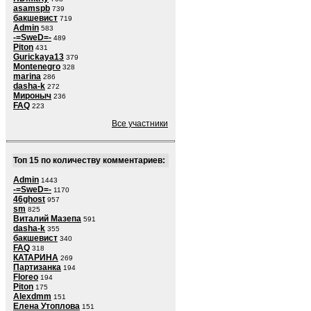
asamspb
739
бакшевист
719
Admin
583
-=SweD=-
489
Piton
431
Gurickaya13
379
Montenegro
328
marina
286
dasha-k
272
Мироныч
236
FAQ
223
Все участники
Топ 15 по количеству комментариев:
Admin
1443
-=SweD=-
1170
46ghost
957
sm
825
Виталий Мазепа
591
dasha-k
355
бакшевист
340
FAQ
318
КАТАРИНА
269
Партизанка
194
Floreo
194
Piton
175
Alexdmm
151
Елена Утоплова
151