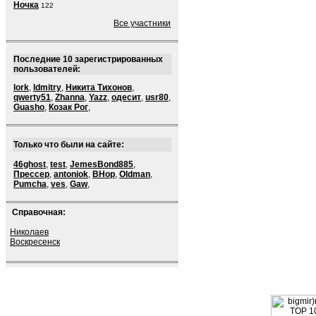
Ночка
122
Все участники
Последние 10 зарегистрированных
пользователей:
lork
,
ldmitry
,
Никита Тихонов
,
qwerty51
,
Zhanna
,
Yazz
,
одесит
,
usr80
,
Guasho
,
Козак Рог
,
Только что были на сайте:
46ghost
,
test
,
JemesBond885
,
Прессер
,
antoniok
,
BHop
,
Oldman
,
Pumcha
,
ves
,
Gaw
,
Справочная:
Николаев
Воскресенск