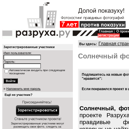
Главная
|
О прое
регистрации
Главная стра
Вы здесь:
Зарегистрированные участники
Имя пользователя:
Солнечный ф
Пароль:
Автоматически входить при следующем
посещении
Подпишитесь на новые фот
"нравится":
»
Напомнить мне пароль
Если понравился проект в 
Ещё не участник?
Солнечный, фот
проекте Разрух
правдивые фо
Зарегистрированные участники могут
размещать свои фото, следить за
которых не найт