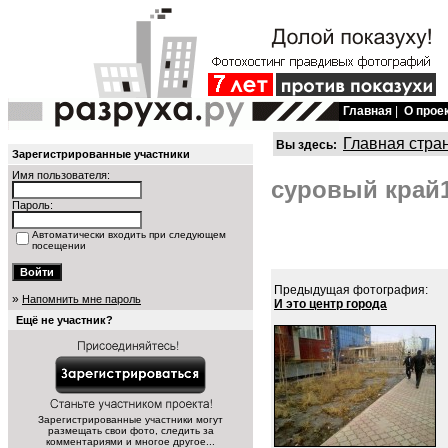
Главная
|
О прое
Главная стра
Вы здесь:
Зарегистрированные участники
Имя пользователя:
суровый край1
Пароль:
Автоматически входить при следующем
посещении
Предыдущая фотография:
»
Напомнить мне пароль
И это центр города
Ещё не участник?
Зарегистрированные участники могут
размещать свои фото, следить за
комментариями и многое другое...