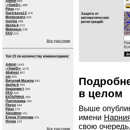
Admin
583
-=SweD=-
489
Piton
431
Gurickaya13
379
Защита от
Montenegro
328
автоматических
marina
286
регистраций:
dasha-k
272
Мироныч
236
FAQ
223
Все участники
Пож
Есл
Топ 15 по количеству комментариев:
Admin
1443
-=SweD=-
1170
46ghost
957
sm
825
Подробне
Виталий Мазепа
591
dasha-k
355
бакшевист
340
в целом
FAQ
318
КАТАРИНА
269
Партизанка
194
Floreo
194
Выше опублик
Piton
175
Alexdmm
151
имени
Нарни
Елена Утоплова
151
Ночка
122
свою очередь
Все участники