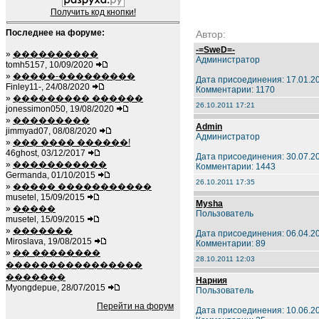
Получить код кнопки!
Последнее на форуме:
Автор:
-=SweD=-
»
����������
Администратор
tomh5157, 10/09/2020
»
�����-���������
Дата присоединения: 17.01.2
Finley11-, 24/08/2020
Комментарии: 1170
»
��������� ������
26.10.2011 17:21
jonessimon050, 19/08/2020
»
���������
Admin
jimmyad07, 08/08/2020
Администратор
»
��� ���� ������!
46ghost, 03/12/2017
Дата присоединения: 30.07.2
»
�����������
Комментарии: 1443
Germanda, 01/10/2015
26.10.2011 17:35
»
����� �����������
musetel, 15/09/2015
Mysha
»
�����
Пользователь
musetel, 15/09/2015
»
�������
Дата присоединения: 06.04.2
Miroslava, 19/08/2015
Комментарии: 89
»
�� ��������
28.10.2011 12:03
����������������
�������
Нарния
Myongdepue, 28/07/2015
Пользователь
Перейти на форум
Дата присоединения: 10.06.2