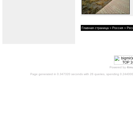
Главная страница
>
Россия
>
Рес
Powered by
4im
Page generated in 0.347320 seconds with 26 queries, spending 0.24400