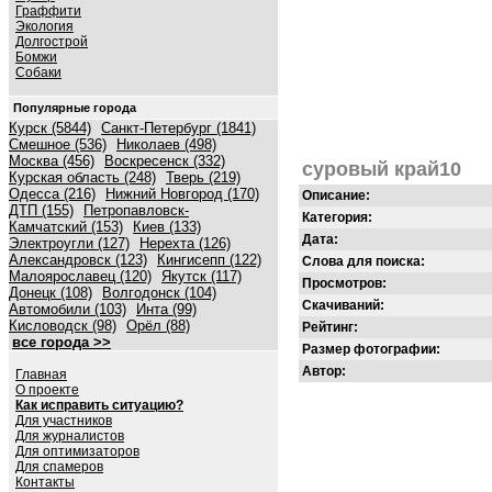
Граффити
Экология
Долгострой
Бомжи
Собаки
Популярные города
Курск (5844)
Санкт-Петербург (1841)
Смешное (536)
Николаев (498)
Москва (456)
Воскресенск (332)
суровый край10
Курская область (248)
Тверь (219)
Одесса (216)
Нижний Новгород (170)
Описание:
ДТП (155)
Петропавловск-
Категория:
Камчатский (153)
Киев (133)
Дата:
Электроугли (127)
Нерехта (126)
Александровск (123)
Кингисепп (122)
Слова для поиска:
Малоярославец (120)
Якутск (117)
Просмотров:
Донецк (108)
Волгодонск (104)
Скачиваний:
Автомобили (103)
Инта (99)
Кисловодск (98)
Орёл (88)
Рейтинг:
все города >>
Размер фотографии:
Автор:
Главная
О проекте
Как исправить ситуацию?
Для участников
Для журналистов
Для оптимизаторов
Для спамеров
Контакты