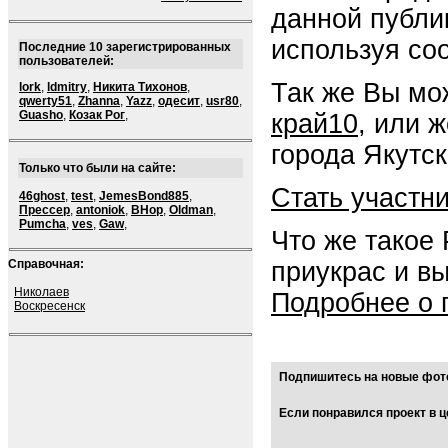
данной публи
используя со
Последние 10 зарегистрированных
пользователей:
Так же Вы мо
lork
,
ldmitry
,
Никита Тихонов
,
qwerty51
,
Zhanna
,
Yazz
,
одесит
,
usr80
,
Guasho
,
Козак Рог
,
край10
, или 
города Якутск
Только что были на сайте:
Стать участн
46ghost
,
test
,
JemesBond885
,
Прессер
,
antoniok
,
BHop
,
Oldman
,
Pumcha
,
ves
,
Gaw
,
Что же такое
приукрас и в
Справочная:
Николаев
Подробнее о 
Воскресенск
Подпишитесь на новые фото
Если понравился проект в ц