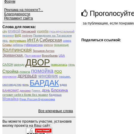
Форум
Реклама на проекте?...
Проголосуйт
Благодарности
Регламент сайта
за публикацию, если понрави
Слова для поиска:
ущерба
city
КРИВОЙ
Пятовский
гусь-хрустальный
перекоп
ВИД
лифчик
Привидение на Татарском
Сибирская
ИНТА
Поделиться ссылкой:
пер.
получивших
север
Славы
хибины
губернатора
имена
пожарище
Колпинская
Трошков Антон
Эриванская.
Полтавская
Воробьева
USA
ДВОР
САЛОН
аренду
повесилась
тень
помойка
Стройка
РОО
ломача
ДЕРЕВЬЕВ
ЧИНОВНИК
ненужное
тюрьме.
БАРДАК
скотоводство
конь
едро
Блохина
БАНКОМАТ
динамо
Гумен.
ДЕНЬ
готовит себя к боям без правил
Кидекша
Можайка
Реки Россия Бурхаровка
Все ключевые слова
Вы можете проявить участие, установив
кнопку проекта на Ваш сайт: