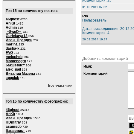
Комментарии: 25
31.10.2011 07:32
Топ 15 по количеству постов:
Rio
46ghost
6230
Пользователь
AnKit
1415
Admin
519
Дата присоединения: 20.12.2
-=SweD=-
442
Комментарии: 4
Gurickaya13
356
26.02.2014 19:37
Иван_Правдин
237
marina
235
dasha-k
231
FAQ
223
melocheb
194
Добавить комментарий
Montenegro
177
бакшевист
166
Имя:
alex_nail
158
Виталий Мазепа
Комментарий:
152
apgolub
150
Все участники
Топ 15 по количеству фотографий:
46ghost
35347
AnKit
1884
Иван_Правдин
BB
1540
HDmitriy
768
asamspb
739
бакшевист
719