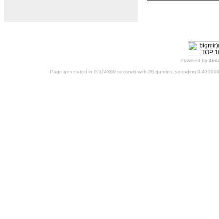
Powered by
4im
Page generated in 0.574369 seconds with 26 queries, spending 0.43100