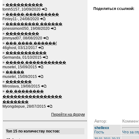
»
����������
Поделиться ссылкой:
tomh5157, 10/09/2020
»
�����-���������
Finley11-, 24/08/2020
»
��������� ������
jonessimon050, 19/08/2020
»
���������
jimmyad07, 08/08/2020
»
��� ���� ������!
46ghost, 03/12/2017
»
�����������
Germanda, 01/10/2015
»
����� �����������
musetel, 15/09/2015
»
�����
musetel, 15/09/2015
»
�������
Miroslava, 19/08/2015
»
�� ��������
����������������
�������
Myongdepue, 28/07/2015
Перейти на форум
Автор:
Коммен
shellexx
Топ 15 по количеству постов:
Гость
Что за г
30.01.2011 20:22