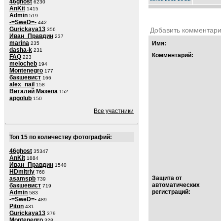
46ghost
6230
AnKit
1415
Admin
519
-=SweD=-
442
Gurickaya13
Добавить комментар
356
Иван_Правдин
237
marina
Имя:
235
dasha-k
231
Комментарий:
FAQ
223
melocheb
194
Montenegro
177
бакшевист
166
alex_nail
158
Виталий Мазепа
152
apgolub
150
Все участники
Топ 15 по количеству фотографий:
46ghost
35347
AnKit
1884
Иван_Правдин
1540
HDmitriy
768
Защита от
asamspb
739
автоматических
бакшевист
719
регистраций:
Admin
583
-=SweD=-
489
Piton
431
Gurickaya13
379
Montenegro
328