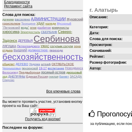
Благодарности
Регламент сайта
г. Алатырь
Слова для поиска:
Описание:
АДМИНИСТРАЦИИ
Жуковский
дачники
расселено
горисполком
Троещине
УДАР
наледи
Мусорный
Категория:
"Петровский
воды"
огни
разбитое
коммунисты
Северо-
хиросима
Электросталь
СБЕРБАНК
Дата:
Сербинова
Слова для поиска:
Задонск
ДЕРЕВЬЯ
Просмотров:
ЛЯГУШКА
Петроградского
УЖАС
сосульки сосули
зона
должностное-
отдыха
ВЫШНИЙ
переходе
Скачиваний:
бесхозяйственность
Рейтинг:
Размер фотографии:
общепит
ДЕРЕВО
Урдома
штраф
ОКТЯБРЬСКОЕ
Новодвинск
Автор:
Чернышовых
пензенской
19-17
воспитание
лосиный-остров
Велосипед
Предвыборная
дворцовый
зад
ДНЕПРЯНЫ
Единая Россия
гнилая
банкет
ЗАСАДА
Спирово
Все ключевые слова
Вы можете проявить участие, установив кнопку
проекта на Ваш сайт:
Проголосу
Получить код кнопки!
за публикацию, если пон
Последнее на форуме: