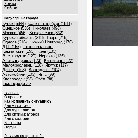
Бомжи
Собаки
Популярные города
Курск (5844)
Санкт-Петербург (1841)
Смешное (536)
Николаев (498)
Москва (456)
Воскресенск (332)
Курская область (248)
Тверь (219)
Одесса (216)
Нижний Новгород (170)
ДТП (155)
Петропавловск-
Камчатский (153)
Киев (133)
Электроугли (127)
Нерехта (126)
Александровск (123)
Кингисепп (122)
Малоярославец (120)
Якутск (117)
Донецк (108)
Волгодонск (104)
Автомобили (103)
Инта (99)
Кисловодск (98)
Орёл (88)
все города >>
Главная
О проекте
Как исправить ситуацию?
Для участников
Для журналистов
Для оптимизаторов
Для спамеров
Контакты
Форум
Реклама на проекте?...