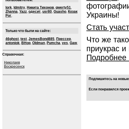
пользователей:
фотографии
lork
,
ldmitry
,
Никита Тихонов
,
qwerty51
,
Zhanna
,
Yazz
,
одесит
,
usr80
,
Guasho
,
Козак
Украины!
Рог
,
Стать учас
Только что были на сайте:
Что же так
46ghost
,
test
,
JemesBond885
,
Прессер
,
antoniok
,
BHop
,
Oldman
,
Pumcha
,
ves
,
Gaw
,
приукрас и
Справочная:
Подробнее 
Николаев
Воскресенск
Подпишитесь на новые 
Если понравился проек