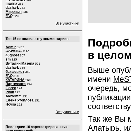
marina
286
dasha-k
272
Мироныч
236
FAQ
223
Все участники
Подробн
Топ 15 по количеству комментариев:
Admin
1443
в цело
-=SweD=-
1170
46ghost
957
sm
825
Виталий Мазепа
591
dasha-k
Выше опубл
355
бакшевист
340
FAQ
318
имени
MeS
КАТАРИНА
269
Партизанка
194
очередь, м
Floreo
194
Piton
175
публикации
Alexdmm
151
Елена Утоплова
151
соответств
Ночка
122
Все участники
Так же Вы 
Алатырь
, и
Последние 10 зарегистрированных