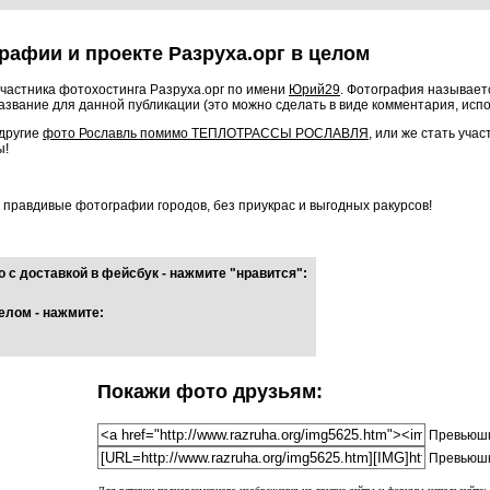
рафии и проекте Разруха.орг в целом
частника фотохостинга Разруха.орг по имени
Юрий29
. Фотография называе
звание для данной публикации (это можно сделать в виде комментария, исп
 другие
фото Рославль помимо ТЕПЛОТРАССЫ РОСЛАВЛЯ
, или же стать уча
ы!
о правдивые фотографии городов, без приукрас и выгодных ракурсов!
 с доставкой в фейсбук - нажмите "нравится":
елом - нажмите:
Покажи фото друзьям:
Превьюшк
Превьюшк