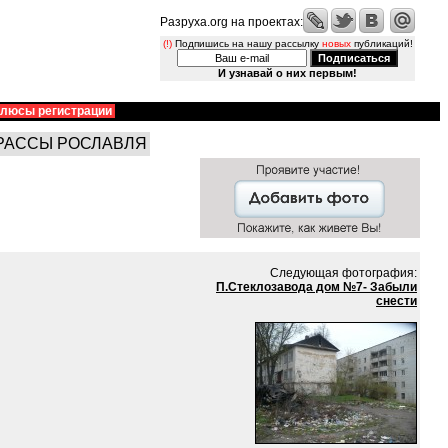
Разруха.org на проектах:
(!)
Подпишись на нашу рассылку
новых
публикаций!
И узнавай о них первым!
люсы регистрации
РАССЫ РОСЛАВЛЯ
Следующая фотография:
П.Стеклозавода дом №7- Забыли
снести