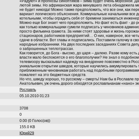
«Радуют» и прогнозы синоптиков – зима будет очень морозной. Д
лютой зимы. Но африканская жара минувшего лета обнадежила м
не будет никогда! Можно также предположить, что все они, как пе
вариант логического объяснения. Коммунальные начальники все д
котельными, чтобы оградить себя от бремени заниматься инжене
Можно еще Бог знает чего предположить. Но факт есть факт - до 
как только коммунальщики сумели подписать у чиновников админис
просто филькина грамота. За ними стоят здоровье и жизнь горожа
стационаров, работников предприятий… О них, наверное, все чет
сдаче в области. Вот главы и подписались. Поставили галочку в с
народные избранники. На двух последних заседаниях Совета депу
о заброшенных теплотрассах.
Как говорится, до Бога - высоко, до царя – далеко. Разве кому ес
власти мало беспокоятся о его благополучии? Не знал о подобном
телевизору высказывал надежду на внедрение повсеместно в Росс
уникальном открытии шведов, которые научились аккумулировать
приближенным чиновникам работать над подобными программами 
пожалеет на это бюджетных средств.
Но что, шведу хорошо, то русскому – смерть! Нам бы в Рославле п
Анатольевич, уж очень дорого обходятся рославльчанам «нано» э
Рославль
05.10.2010 01:23
3708
0
0.00 (0 Голос(ов))
155.0 KB
Юрий29