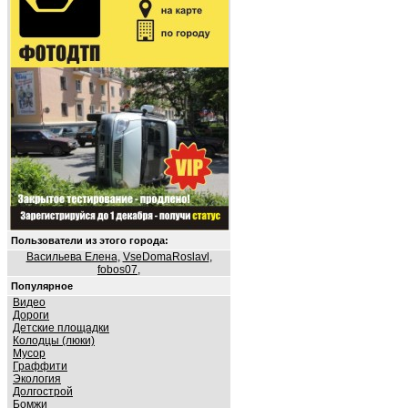
Пользователи из этого города:
Васильева Елена
,
VseDomaRoslavl
,
fobos07
,
Популярное
Видео
Дороги
Детские площадки
Колодцы (люки)
Мусор
Граффити
Экология
Долгострой
Бомжи