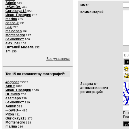
Admin
519
Имя:
-=SweD=-
442
Gurickaya13
356
Комментарий:
Иван_Правдин
237
marina
235
dasha-k
231
FAQ
223
melocheb
194
Montenegro
177
бакшевист
166
alex_nail
158
Виталий Мазепа
152
sm
150
BB
Все участники
Топ 15 по количеству фотографий:
46ghost
35347
Защита от
AnKit
1884
автоматических
Иван_Правдин
1540
регистраций:
HDmitriy
768
asamspb
739
бакшевист
719
Admin
583
-=SweD=-
489
Пож
Piton
431
Есл
Gurickaya13
379
Montenegro
328
marina
286