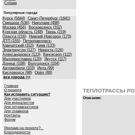
Собаки
Популярные города
Курск (5844)
Санкт-Петербург (1841)
Смешное (536)
Николаев (498)
Москва (456)
Воскресенск (332)
Курская область (248)
Тверь (219)
Одесса (216)
Нижний Новгород (170)
ДТП (155)
Петропавловск-
Камчатский (153)
Киев (133)
Электроугли (127)
Нерехта (126)
Александровск (123)
Кингисепп (122)
Малоярославец (120)
Якутск (117)
Донецк (108)
Волгодонск (104)
Автомобили (103)
Инта (99)
Кисловодск (98)
Орёл (88)
все города >>
Главная
ТЕПЛОТРАССЫ Р
О проекте
Как исправить ситуацию?
Описание:
Для участников
Для журналистов
Для оптимизаторов
Для спамеров
Контакты
Форум
Реклама на проекте?...
Благодарности