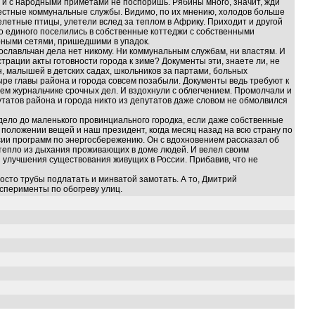
а и с народными приметами не поспоришь. Рябины много, значит, жди
естные коммунальные службы. Видимо, по их мнению, холодов больше
релетные птицы, улетели вслед за теплом в Африку. Приходит и другой
о единого поселились в собственные коттеджи с собственными
рными сетями, пришедшими в упадок.
рославльчан дела нет никому. Ни коммунальным службам, ни властям. И
трации акты готовности города к зиме? Документы эти, знаете ли, не
н, малышей в детских садах, школьников за партами, больных
ыре главы района и города совсем позабыли. Документы ведь требуют к
воем журнальчике срочных дел. И вздохнули с облегчением. Промолчали и
татов района и города никто из депутатов даже словом не обмолвился
ть дело до маленького провинциального городка, если даже собственные
 положении вещей и наш президент, когда месяц назад на всю страну по
ии программ по энергосбережению. Он с вдохновением рассказал об
 тепло из дыхания проживающих в доме людей. И велел своим
улучшения существования живущих в России. Прибавив, что не
росто трубы подлатать и минватой замотать. А то, Дмитрий
ксперименты по обогреву улиц.