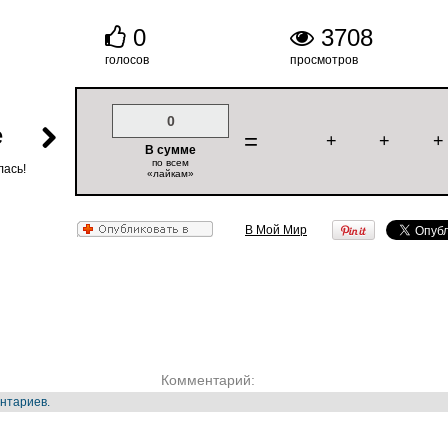
0
3708
голосов
просмотров
0
е
=
+
+
+
В сумме
по всем
лась!
«лайкам»
В Мой Мир
Комментарий:
нтариев.