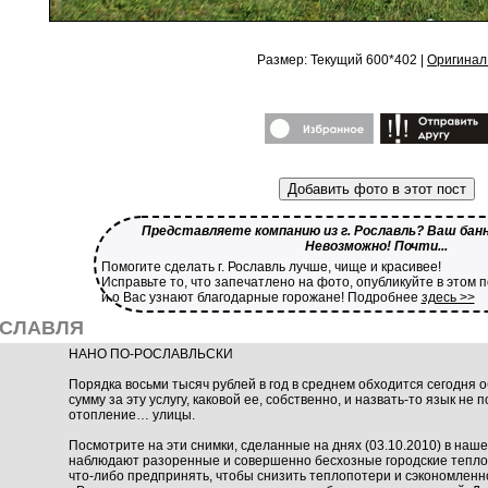
Размер: Текущий 600*402 |
Оригинал
Добавить фото в этот пост
Представляете компанию из г. Рославль? Ваш банн
Невозможно! Почти...
Помогите сделать г. Рославль лучше, чище и красивее!
Исправьте то, что запечатлено на фото, опубликуйте в этом 
и о Вас узнают благодарные горожане! Подробнее
здесь >>
ОСЛАВЛЯ
НАНО ПО-РОСЛАВЛЬСКИ
Порядка восьми тысяч рублей в год в среднем обходится сегодня 
сумму за эту услугу, каковой ее, собственно, и назвать-то язык не
отопление… улицы.
Посмотрите на эти снимки, сделанные на днях (03.10.2010) в наше
наблюдают разоренные и совершенно бесхозные городские теплом
что-либо предпринять, чтобы снизить теплопотери и сэкономленн