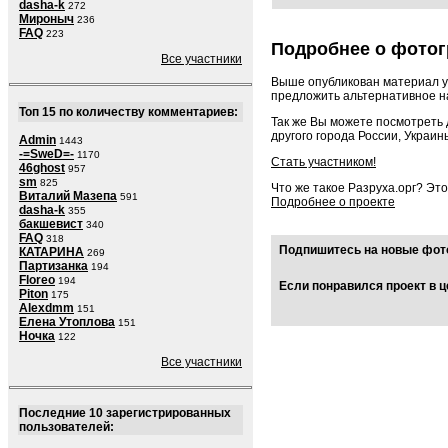
dasha-k
272
Мироныч
236
FAQ
223
Подробнее о фотог
Все участники
Выше опубликован материал у
предложить альтернативное на
Топ 15 по количеству комментариев:
Так же Вы можете посмотреть
другого города России, Украин
Admin
1443
-=SweD=-
1170
Стать участником!
46ghost
957
sm
825
Что же такое Разруха.орг? Эт
Виталий Мазепа
591
Подробнее о проекте
dasha-k
355
бакшевист
340
FAQ
318
Подпишитесь на новые фото
КАТАРИНА
269
Партизанка
194
Floreo
194
Если понравился проект в ц
Piton
175
Alexdmm
151
Елена Утоплова
151
Ночка
122
Все участники
Последние 10 зарегистрированных
пользователей: