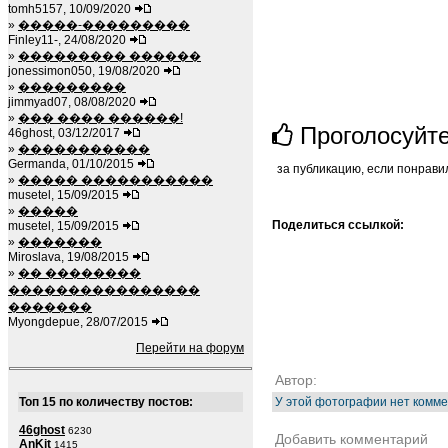
tomh5157, 10/09/2020
»
�����-���������
Finley11-, 24/08/2020
»
��������� ������
jonessimon050, 19/08/2020
»
���������
jimmyad07, 08/08/2020
»
��� ���� ������!
Проголосуйт
46ghost, 03/12/2017
»
�����������
Germanda, 01/10/2015
за публикацию, если понрави
»
����� �����������
musetel, 15/09/2015
»
�����
Поделиться ссылкой:
musetel, 15/09/2015
»
�������
Miroslava, 19/08/2015
»
�� ��������
����������������
�������
Myongdepue, 28/07/2015
Перейти на форум
Автор:
Топ 15 по количеству постов:
У этой фотографии нет комме
46ghost
6230
Добавить комментарий
AnKit
1415