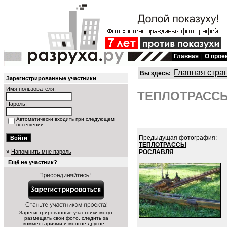
Главная
|
О прое
Главная стра
Вы здесь:
Зарегистрированные участники
Имя пользователя:
ТЕПЛОТРАССЫ
Пароль:
Автоматически входить при следующем
посещении
Предыдущая фотография:
ТЕПЛОТРАССЫ
»
Напомнить мне пароль
РОСЛАВЛЯ
Ещё не участник?
Зарегистрированные участники могут
размещать свои фото, следить за
комментариями и многое другое...