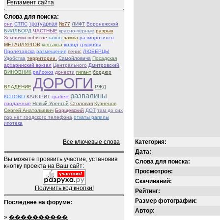
Регламент сайта
Слова для поиска:
тротуарная
они
СТПС
№77
ЛИФТ
Воронежской
БИЛЛБОРД
ЧАСТНЫЕ
красно-чёрные
разрыв
Землячки
побитое
гавно
лампа
разморозился
МЕТАЛЛУРГОВ
контакта
холод
трущобы
Пролетарска
размещения
пенис
ЛЮБЕРЦЫ
Удобства
территории.
Самойловича
Посадская
архаринский вокзал
Центрального
Дмитровский
ВИНОВНИК
райсоюз
донести
гигант
бордюр
ДОРОГИ
ВЛАДЕНИЕ
РЖД
развалины
КОТОВО
КАЛОРИТ
грабеж
продажные
Новый Уренгой
Столовая
Кузнецов
Сергей Анатольевич
Борщевский
ДОТ
там до сих
пор нет гоодского телефона
откаты рапилы
ипотека
Все ключевые слова
Категория:
Дата:
Вы можете проявить участие, установив
Слова для поиска:
кнопку проекта на Ваш сайт:
Просмотров:
Скачиваний:
Получить код кнопки!
Рейтинг:
Размер фотографии:
Последнее на форуме:
Автор:
»
����������