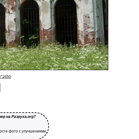
8*1650
ер на Разруха.org?
посте фото с улучшениями,