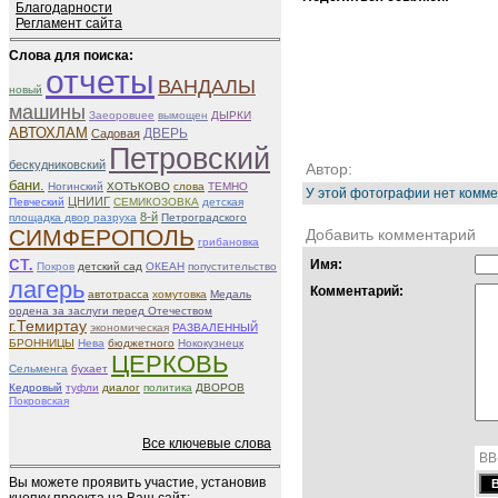
Благодарности
Регламент сайта
Слова для поиска:
отчеты
ВАНДАЛЫ
новый
машины
Зaeоровueе
вымощен
ДЫРКИ
АВТОХЛАМ
ДВЕРЬ
Садовая
Петровский
бескудниковский
Автор:
бани.
Ногинский
ХОТЬКОВО
слова
ТЕМНО
У этой фотографии нет комме
ЦНИИГ
Певческий
СЕМИКОЗОВКА
детская
8-й
площадка двор разруха
Петроградского
СИМФЕРОПОЛЬ
Добавить комментарий
грибановка
ст.
Имя:
Покров
детский сад
ОКЕАН
попустительство
лагерь
Комментарий:
автотрасса
хомутовка
Медаль
ордена за заслуги перед Отечеством
г.Темиртау
экономическая
РАЗВАЛЕННЫЙ
БРОННИЦЫ
Нева
бюджетного
Нококузнецк
ЦЕРКОВЬ
Сельменга
бухает
Кедровый
туфли
диалог
политика
ДВОРОВ
Покровская
Все ключевые слова
BB
Вы можете проявить участие, установив