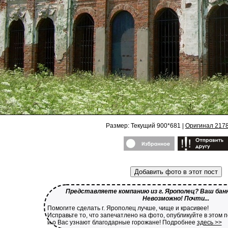
Размер: Текущий 900*681 |
Оригинал 217
Добавить фото в этот пост
Представляете компанию из г. Ярополец? Ваш банн
Невозможно! Почти...
Помогите сделать г. Ярополец лучше, чище и красивее!
Исправьте то, что запечатлено на фото, опубликуйте в этом 
и о Вас узнают благодарные горожане! Подробнее
здесь >>