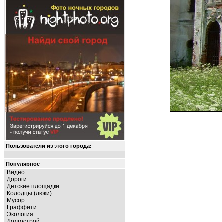
Пользователи из этого города:
Популярное
Видео
Дороги
Детские площадки
Колодцы (люки)
Мусор
Граффити
Экология
Долгострой