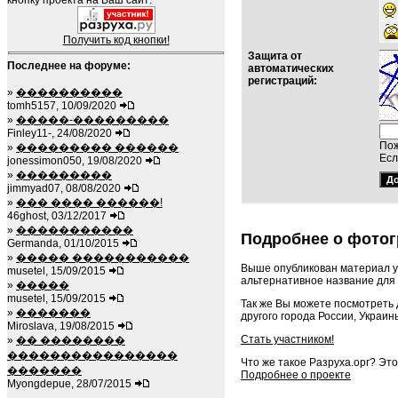
кнопку проекта на Ваш сайт:
Получить код кнопки!
Защита от
Последнее на форуме:
автоматических
регистраций:
»
����������
tomh5157, 10/09/2020
»
�����-���������
Finley11-, 24/08/2020
Пож
»
��������� ������
Есл
jonessimon050, 19/08/2020
»
���������
jimmyad07, 08/08/2020
»
��� ���� ������!
46ghost, 03/12/2017
»
�����������
Подробнее о фотог
Germanda, 01/10/2015
»
����� �����������
Выше опубликован материал у
musetel, 15/09/2015
альтернативное название для 
»
�����
musetel, 15/09/2015
Так же Вы можете посмотреть
»
�������
другого города России, Украин
Miroslava, 19/08/2015
Стать участником!
»
�� ��������
����������������
Что же такое Разруха.орг? Эт
�������
Подробнее о проекте
Myongdepue, 28/07/2015