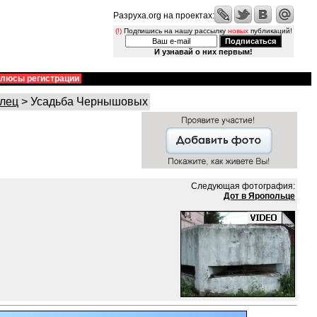
Разруха.org на проектах:
(!)
Подпишись на нашу рассылку
новых
публикаций!
И узнавай о них первым!
люсы регистрации
лец
> Усадьба Чернышовых
Следующая фотография:
Дот в Яропольце