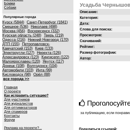
Бомжи
Усадьба Чернышо
Собаки
Описание:
Популярные города
Категория:
Курск (5844)
Санкт-Петербург (1841)
Дата:
Смешное (536)
Николаев (498)
Слова для поиска:
Москва (456)
Воскресенск (332)
Курская область (248)
Тверь (219)
Просмотров:
Одесса (216)
Нижний Новгород (170)
Скачиваний:
ДТП (155)
Петропавловск-
Рейтинг:
Камчатский (153)
Киев (133)
Электроугли (127)
Нерехта (126)
Размер фотографии:
Александровск (123)
Кингисепп (122)
Автор:
Малоярославец (120)
Якутск (117)
Донецк (108)
Волгодонск (104)
Автомобили (103)
Инта (99)
Кисловодск (98)
Орёл (88)
все города >>
Главная
О проекте
Как исправить ситуацию?
Для участников
Проголосуйт
Для журналистов
Для оптимизаторов
Для спамеров
за публикацию, если понрави
Контакты
Форум
Реклама на проекте?...
Поделиться ссылкой: