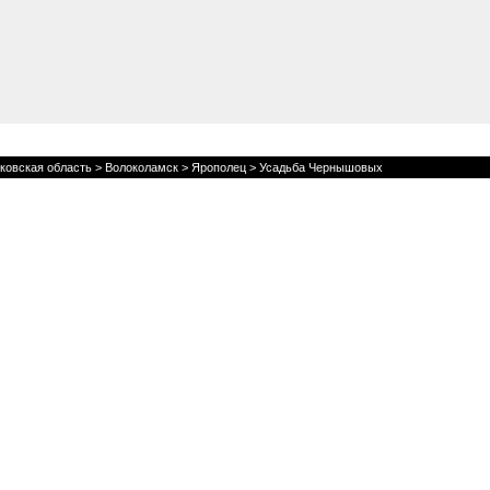
ковская область
>
Волоколамск
>
Ярополец
> Усадьба Чернышовых