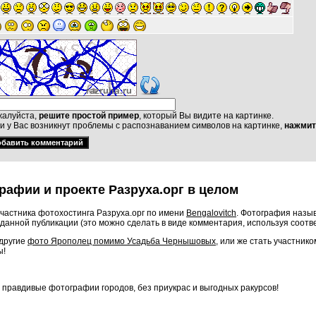
алуйста,
решите простой пример
, который Вы видите на картинке.
и у Вас возникнут проблемы с распознаванием символов на картинке,
нажмит
рафии и проекте Разруха.орг в целом
частника фотохостинга Разруха.орг по имени
Bengalovitch
. Фотография назы
данной публикации (это можно сделать в виде комментария, используя соот
 другие
фото Ярополец помимо Усадьба Чернышовых
, или же стать участни
ы!
о правдивые фотографии городов, без приукрас и выгодных ракурсов!