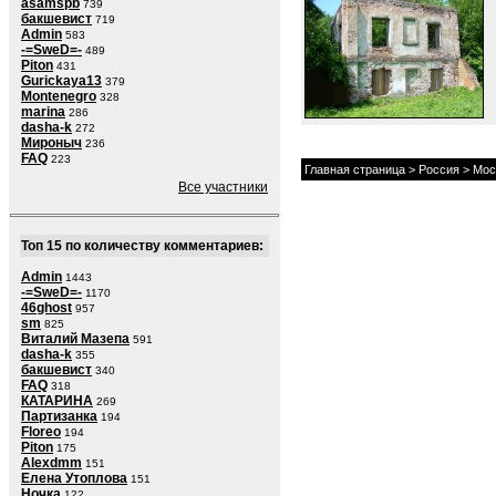
asamspb
739
бакшевист
719
Admin
583
-=SweD=-
489
Piton
431
Gurickaya13
379
Montenegro
328
marina
286
dasha-k
272
Мироныч
236
FAQ
223
Главная страница
>
Россия
>
Мос
Все участники
Топ 15 по количеству комментариев:
Admin
1443
-=SweD=-
1170
46ghost
957
sm
825
Виталий Мазепа
591
dasha-k
355
бакшевист
340
FAQ
318
КАТАРИНА
269
Партизанка
194
Floreo
194
Piton
175
Alexdmm
151
Елена Утоплова
151
Ночка
122