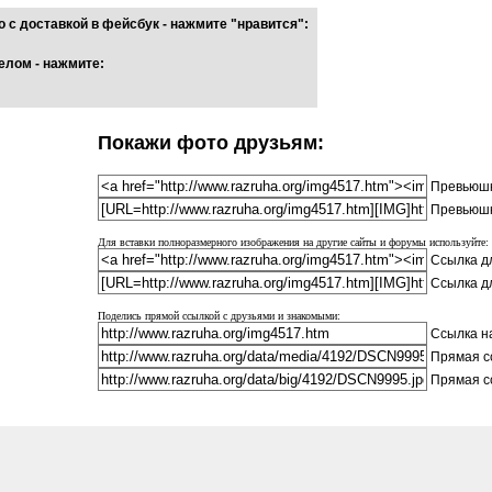
 с доставкой в фейсбук - нажмите "нравится":
елом - нажмите:
Покажи фото друзьям:
Превьюшк
Превьюшк
Для вставки полноразмерного изображения на другие сайты и форумы используйте:
Ссылка дл
Ссылка д
Поделись прямой ссылкой с друзьями и знакомыми:
Ссылка на
Прямая с
Прямая с