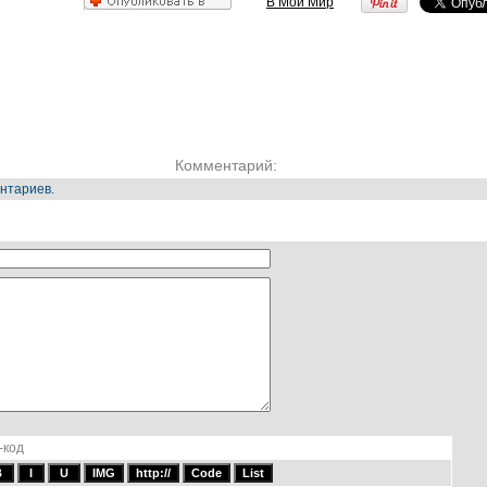
В Мой Мир
Комментарий:
нтариев.
-код