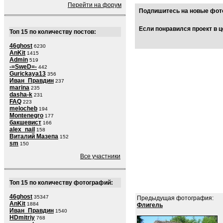
Перейти на форум
Подпишитесь на новые фото
Если понравился проект в ц
Топ 15 по количеству постов:
46ghost
6230
AnKit
1415
Admin
519
-=SweD=-
442
Gurickaya13
356
Иван_Правдин
237
marina
235
dasha-k
231
FAQ
223
melocheb
194
Montenegro
177
бакшевист
166
alex_nail
158
Виталий Мазепа
152
sm
150
Все участники
Топ 15 по количеству фотографий:
46ghost
35347
Предыдущая фотография:
AnKit
1884
Флигель
Иван_Правдин
1540
HDmitriy
768