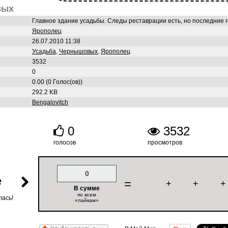
вых
Главное здание усадьбы. Следы реставрации есть, но последние г
Ярополец
26.07.2010 11:38
Усадьба
,
Чернышовых
,
Ярополец
3532
0
0.00 (0 Голос(ов))
292.2 KB
Bengalovitch
0
3532
голосов
просмотров
0
е
=
+
+
+
В сумме
по всем
лась!
«лайкам»