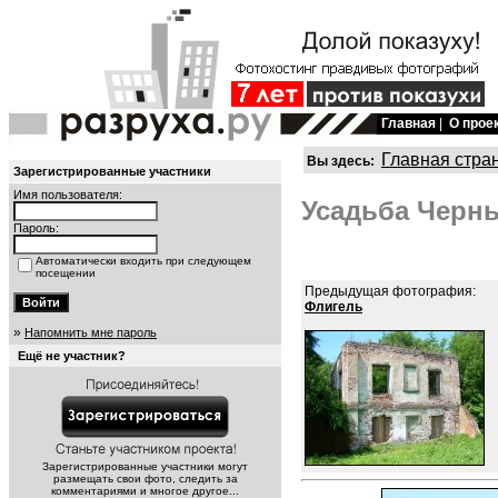
Главная
|
О прое
Главная стра
Вы здесь:
Зарегистрированные участники
Имя пользователя:
Усадьба Черн
Пароль:
Автоматически входить при следующем
посещении
Предыдущая фотография:
Флигель
»
Напомнить мне пароль
Ещё не участник?
Зарегистрированные участники могут
размещать свои фото, следить за
комментариями и многое другое...