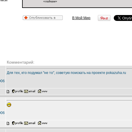
лась!
«лайкам»
В Мой Мир
Комментарий:
Для тех, кто подумал "не то", советую поискать на проекте pokazuha.ru
006
006