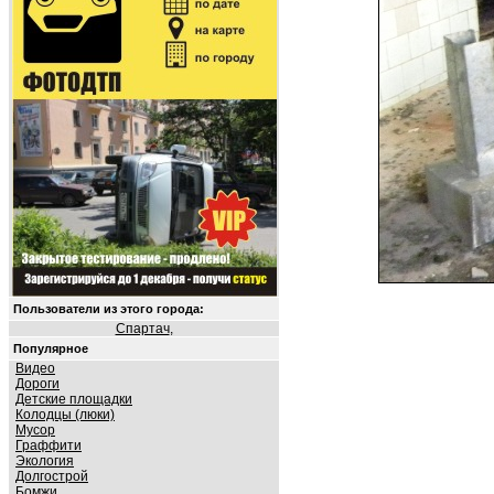
Пользователи из этого города:
Спартач
,
Популярное
Видео
Дороги
Детские площадки
Колодцы (люки)
Мусор
Граффити
Экология
Долгострой
Бомжи