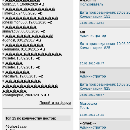
»
����������
Alexdmm
tomh5157, 10/09/2020
Пользователь
»
�����-���������
Дата присоединения: 20.03.2
Finley11-, 24/08/2020
Комментарии: 151
»
��������� ������
jonessimon050, 19/08/2020
24.01.2010 13:42
»
���������
jimmyad07, 08/08/2020
sm
Администратор
»
��� ���� ������!
46ghost, 03/12/2017
Дата присоединения: 10.08.2
»
�����������
Комментарии: 825
Germanda, 01/10/2015
»
����� �����������
musetel, 15/09/2015
»
�����
25.01.2010 08:47
musetel, 15/09/2015
»
�������
sm
Miroslava, 19/08/2015
Администратор
»
�� ��������
Дата присоединения: 10.08.2
����������������
Комментарии: 825
�������
Myongdepue, 28/07/2015
25.01.2010 08:47
Перейти на форум
Матрёшка
Гость
13.04.2011 15:24
Топ 15 по количеству постов:
-=SweD=-
46ghost
6230
Администратор