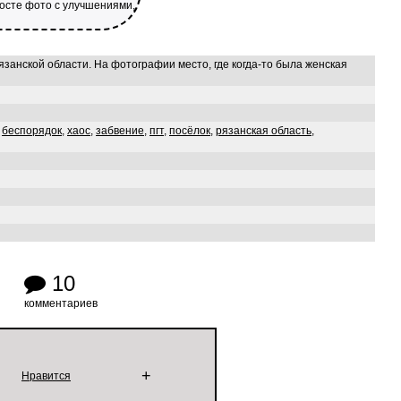
посте фото с улучшениями,
занской области. На фотографии место, где когда-то была женская
,
беспорядок
,
хаос
,
забвение
,
пгт
,
посёлок
,
рязанская область
,
10
комментариев
+
Нравится