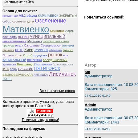
за публикацию, если понрави
Регламент сайта
Слова для поиска:
пожарище
МВД
абсурд
КАРАЧАЕВСК
ЗАКРЫТЫЙ
Поделиться ссылкой:
Озеленение
собор
сосновая
депо
Матвиенко
машина
ОДИН
МУНИЦИПАЛЬНЫЙ
роснефть
ЛЕНИН
принебрежение
Мурманск
рекламоноситель
трактор
откат
Ожидание
Свердловская
летчики
авто
Киев
протест
ТУРИНСК
обочина
Гранит
рынок
Поляны
Коты
Столб
хрущёвка
вон
ночлежка
КАПИТАЛЬНЫЙ
бескудниковский
Уральска
Велосипед
Спортивная
брутальность
Автор:
ПЯТИГОРСК
конь
овцы
БАССЕЙН
sm
Лисичанск
ЕДИНОВЕРЧЕСКАЯ
ЛЯГУШКА
Администратор
ЖАЛЬ
Дата присоединения: 10.08.2
Комментарии: 825
Все ключевые слова
24.01.2010 01:40
Вы можете проявить участие, установив
Admin
кнопку проекта на Ваш сайт:
Администратор
Дата присоединения: 30.07.2
Получить код кнопки!
Комментарии: 1443
Последнее на форуме:
24.01.2010 04:12