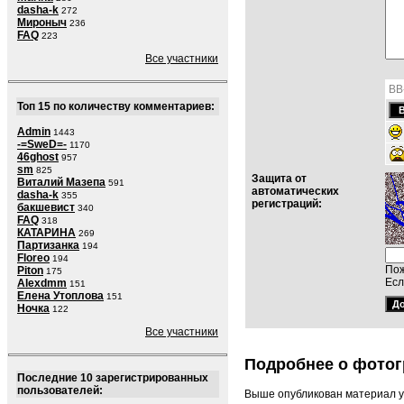
dasha-k
272
Мироныч
236
FAQ
223
Все участники
BB
Топ 15 по количеству комментариев:
Admin
1443
-=SweD=-
1170
46ghost
957
sm
825
Защита от
Виталий Мазепа
591
автоматических
dasha-k
355
регистраций:
бакшевист
340
FAQ
318
КАТАРИНА
269
Партизанка
194
Floreo
194
Пож
Piton
175
Есл
Alexdmm
151
Елена Утоплова
151
Ночка
122
Все участники
Подробнее о фотог
Последние 10 зарегистрированных
пользователей:
Выше опубликован материал у