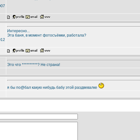
007
Интересно...
Эта баня, в момент фотосъёмки, работала?
012
Это что **********? Не страна!
я бы по@бал какую нибудь бабу этой раздвевалке