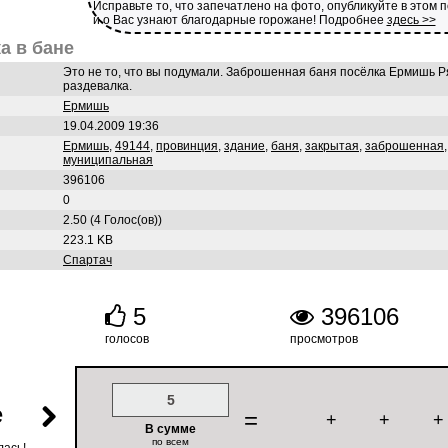
Исправьте то, что запечатлено на фото, опубликуйте в этом 
и о Вас узнают благодарные горожане! Подробнее
здесь >>
а в бане
Это не то, что вы подумали. Заброшенная баня посёлка Ермишь Ря
раздевалка.
Ермишь
19.04.2009 19:36
Ермишь
,
49144
,
провинция
,
здание
,
баня
,
закрытая
,
заброшенная
муниципальная
396106
0
2.50 (4 Голос(ов))
223.1 KB
Спартач
5
396106
голосов
просмотров
5
е
=
+
+
+
В сумме
по всем