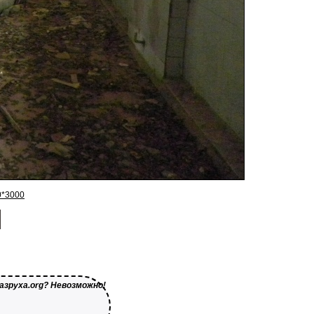
0*3000
азруха.org? Невозможно!