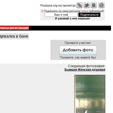
Разруха.org на проектах:
(!)
Подпишись на нашу рассылку
новых
публикаций!
И узнавай о них первым!
люсы регистрации
девалка в бане
Следующая фотография:
Бывшая Женская душевая