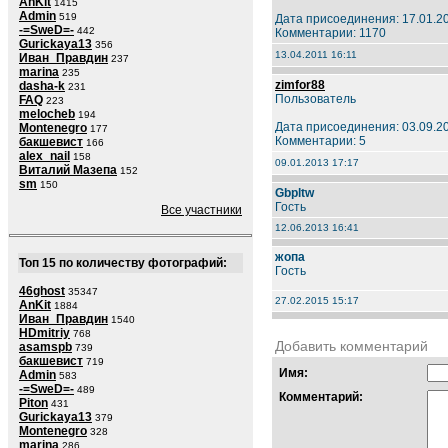
AnKit
1415
Admin
519
Дата присоединения: 17.01.2
-=SweD=-
442
Комментарии: 1170
Gurickaya13
356
13.04.2011 16:11
Иван_Правдин
237
marina
235
zimfor88
dasha-k
231
Пользователь
FAQ
223
melocheb
194
Дата присоединения: 03.09.2
Montenegro
177
Комментарии: 5
бакшевист
166
alex_nail
158
09.01.2013 17:17
Виталий Мазепа
152
sm
150
Gbpltw
Гость
Все участники
12.06.2013 16:41
жопа
Топ 15 по количеству фотографий:
Гость
46ghost
35347
27.02.2015 15:17
AnKit
1884
Иван_Правдин
1540
HDmitriy
768
Добавить комментарий
asamspb
739
бакшевист
719
Имя:
Admin
583
-=SweD=-
489
Комментарий:
Piton
431
Gurickaya13
379
Montenegro
328
marina
286