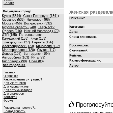
Собаки
Популярные города
Женская раздевалк
Курск (5844)
Санкт-Петербург (1841)
Описание:
Смешное (536)
Николаев (498)
Москва (456)
Воскресенск (332)
Категория:
Курская область (248)
Тверь (219)
Одесса (216)
Нижний Новгород (170)
Дата:
ДТП (155)
Петропавловск-
Слова для поиска:
Камчатский (153)
Киев (133)
Электроугли (127)
Нерехта (126)
Просмотров:
Александровск (123)
Кингисепп (122)
Малоярославец (120)
Якутск (117)
Скачиваний:
Донецк (108)
Волгодонск (104)
Рейтинг:
Автомобили (103)
Инта (99)
Размер фотографии:
Кисловодск (98)
Орёл (88)
все города >>
Автор:
Главная
О проекте
Как исправить ситуацию?
Для участников
Для журналистов
Для оптимизаторов
Для спамеров
Контакты
Форум
Проголосуйт
Реклама на проекте?...
Благодарности