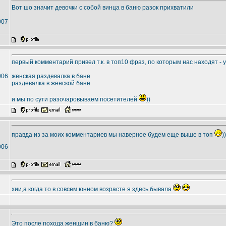
Вот шо значит девочки с собой винца в баню разок прихватили
007
первый комментарий привел т.к. в топ10 фраз, по которым нас находят -
006
женская раздевалка в бане
раздевалка в женской бане
и мы по сути разочаровываем посетителей
))
правда из за моих комментариев мы наверное будем еще выше в топ
))
006
хии,а когда то в совсем юнном возрасте я здесь бывала
Это после похода женщин в баню?