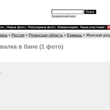
Расширенный поиск
кте
|
Новые фото
|
Популярные фото
|
Комментарии
|
Наши участники
|
П
ница
>
Россия
>
Рязанская область
>
Ермишь
> Женская раз
валка в бане (1 фото)
и