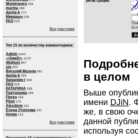
регистраций:
Montenegro
328
marina
286
dasha-k
272
Мироныч
236
FAQ
223
Пож
Есл
Все участники
Топ 15 по количеству комментариев:
Admin
1443
-=SweD=-
1170
Подробне
46ghost
957
sm
825
Виталий Мазепа
591
в целом
dasha-k
355
бакшевист
340
FAQ
318
КАТАРИНА
269
Выше опублик
Партизанка
194
Floreo
194
имени
DJiN
. 
Piton
175
Alexdmm
151
же, в свою о
Елена Утоплова
151
Ночка
122
данной публи
Все участники
используя со