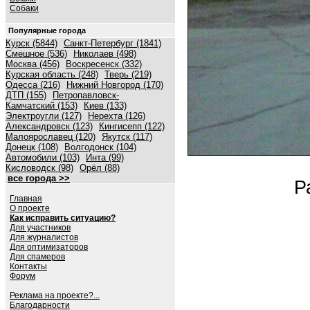
Собаки
Популярные города
Курск (5844)
Санкт-Петербург (1841)
Смешное (536)
Николаев (498)
Москва (456)
Воскресенск (332)
Курская область (248)
Тверь (219)
Одесса (216)
Нижний Новгород (170)
ДТП (155)
Петропавловск-
Камчатский (153)
Киев (133)
Электроугли (127)
Нерехта (126)
Александровск (123)
Кингисепп (122)
Малоярославец (120)
Якутск (117)
Донецк (108)
Волгодонск (104)
Автомобили (103)
Инта (99)
Кисловодск (98)
Орёл (88)
все города >>
Р
Главная
О проекте
Как исправить ситуацию?
Для участников
Для журналистов
Для оптимизаторов
Для спамеров
Контакты
Форум
Реклама на проекте?...
Благодарности