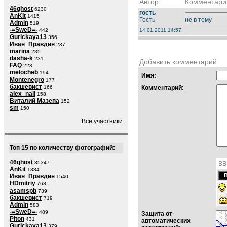
Автор:
Комментари
46ghost
6230
гость
AnKit
1415
Гость
не в тему
Admin
519
-=SweD=-
442
14.01.2011 14:57
Gurickaya13
356
Иван_Правдин
237
marina
235
dasha-k
231
Добавить комментарий
FAQ
223
melocheb
194
Имя:
Montenegro
177
бакшевист
166
Комментарий:
alex_nail
158
Виталий Мазепа
152
sm
150
Все участники
Топ 15 по количеству фотографий:
46ghost
35347
BB
AnKit
1884
Иван_Правдин
1540
HDmitriy
768
asamspb
739
бакшевист
719
Admin
583
-=SweD=-
489
Защита от
Piton
431
автоматических
Gurickaya13
379