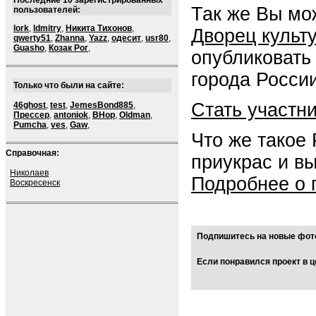
Последние 10 зарегистрированных
Так же Вы мо
пользователей:
lork
,
ldmitry
,
Никита Тихонов
,
Дворец культ
qwerty51
,
Zhanna
,
Yazz
,
одесит
,
usr80
,
Guasho
,
Козак Рог
,
опубликовать
города России
Только что были на сайте:
Стать участн
46ghost
,
test
,
JemesBond885
,
Прессер
,
antoniok
,
BHop
,
Oldman
,
Pumcha
,
ves
,
Gaw
,
Что же такое
Справочная:
приукрас и в
Николаев
Подробнее о 
Воскресенск
Подпишитесь на новые фото
Если понравился проект в ц