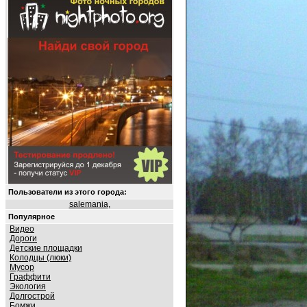
Пользователи из этого города:
salemania
,
Популярное
Видео
Дороги
Детские площадки
Колодцы (люки)
Мусор
Граффити
Экология
Долгострой
Бомжи