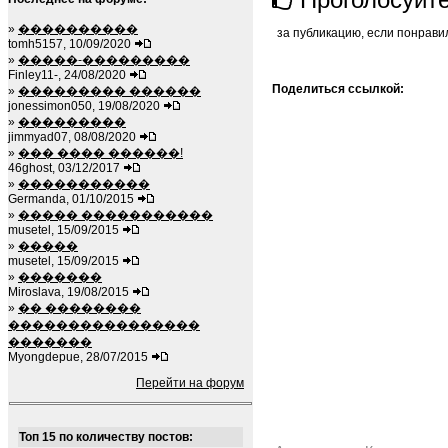
»
����������
за публикацию, если понрави
tomh5157, 10/09/2020
»
�����-���������
Finley11-, 24/08/2020
Поделиться ссылкой:
»
��������� ������
jonessimon050, 19/08/2020
»
���������
jimmyad07, 08/08/2020
»
��� ���� ������!
46ghost, 03/12/2017
»
�����������
Germanda, 01/10/2015
»
����� �����������
musetel, 15/09/2015
»
�����
musetel, 15/09/2015
»
�������
Miroslava, 19/08/2015
»
�� ��������
����������������
�������
Myongdepue, 28/07/2015
Перейти на форум
Топ 15 по количеству постов: