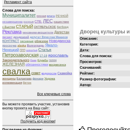
Регламент сайта
Слова для поиска:
Муниципалитет
плохая
влага
РЕЧНОЙ
ЛЕС
СПБ.
незавершенка
разрыв
нашествие
СТАРЫЙ
с.Быстри
ОКТЯБРЬСКОЕ
бигборд
Реклама
Дворец культуры и
Дагестан
чиновники-вершители
писают
дендрарий
депутат Вячеслав Макаров
Описание:
КОНТРАСТ
Новодвинска
засцаные
облезлое
Категория:
Ямало-
просрочка
alaska
Волгограда-
Статья
Ненецкий
Дата:
ГРП
шашлык
Петрозаводская
ярославль
17-19
Слова для поиска:
Законодательного
газон
баки
Клумба
Просмотров:
ЖЕЛЕЗНАЯ
обязанностями
восркесенск
Скачиваний:
свалка
совет
Скамейка
Рейтинг:
водоросли
женщины
Балаклава
фонари
Урдома
Размер фотографии:
иллюминация
бетон
Автор:
Все ключевые слова
Вы можете проявить участие, установив
кнопку проекта на Ваш сайт:
Получить код кнопки!
Проголосуйт
Последнее на форуме: