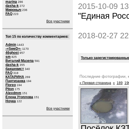
marina
286
2015-10-09 13
dasha-k
272
Мироныч
236
"Единая Рос
FAQ
223
Все участники
2018-02-27 22
Топ 15 по количеству комментариев:
Admin
1443
-=SweD=-
1170
46ghost
957
sm
825
Только зарегистрированные
Виталий Мазепа
591
dasha-k
355
бакшевист
340
FAQ
318
Последние фотографии, 
КАТАРИНА
269
Партизанка
194
« Первая страница
«
189
19
Floreo
194
Piton
175
Alexdmm
151
Елена Утоплова
151
Ночка
122
Все участники
Посёлок КЗТ