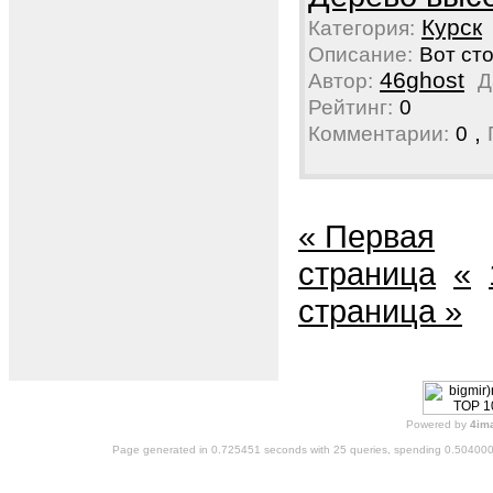
Курск
Категория:
Описание:
Вот сто
46ghost
Автор:
Д
Рейтинг:
0
,
Комментарии:
0
« Первая
страница
«
страница »
Powered by
4im
Page generated in 0.725451 seconds with 25 queries, spending 0.50400