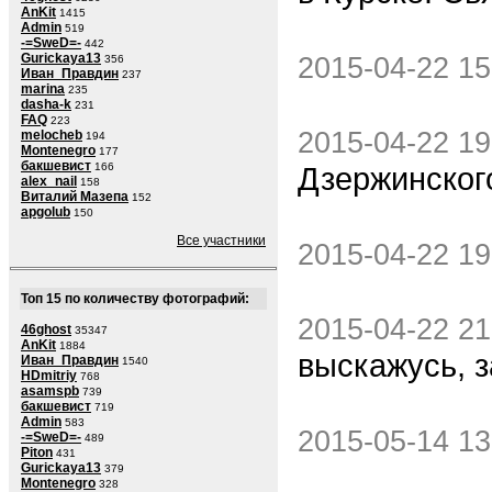
AnKit
1415
Admin
519
-=SweD=-
442
Gurickaya13
2015-04-22 15
356
Иван_Правдин
237
marina
235
dasha-k
231
FAQ
223
2015-04-22 19
melocheb
194
Montenegro
177
бакшевист
Дзержинског
166
alex_nail
158
Виталий Мазепа
152
apgolub
150
Все участники
2015-04-22 19
Топ 15 по количеству фотографий:
2015-04-22 21
46ghost
35347
AnKit
1884
выскажусь, з
Иван_Правдин
1540
HDmitriy
768
asamspb
739
бакшевист
719
Admin
583
2015-05-14 13
-=SweD=-
489
Piton
431
Gurickaya13
379
Montenegro
328