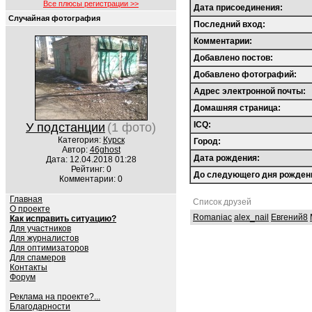
Все плюсы регистрации >>
Дата присоединения:
Случайная фотография
Последний вход:
Комментарии:
Добавлено постов:
Добавлено фотографий:
Адрес электронной почты:
Домашняя страница:
ICQ:
У подстанции
(1 фото)
Категория:
Курск
Город:
Автор:
46ghost
Дата рождения:
Дата: 12.04.2018 01:28
Рейтинг: 0
До следующего дня рожден
Комментарии: 0
Главная
Список друзей
О проекте
Romaniac
alex_nail
Евгений8
Как исправить ситуацию?
Для участников
Для журналистов
Для оптимизаторов
Для спамеров
Контакты
Форум
Реклама на проекте?...
Благодарности