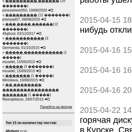
»
��������� ������
(16
�������)
jonessimon050, 19/08/2020
»
���������
(12 �������)
2015-04-15 18
jimmyad07, 08/08/2020
»
��� ���� ������!
(2
нибудь откл
�������)
46ghost, 03/12/2017
»
�����������
(3
�������)
2015-04-16 15
Germanda, 01/10/2015
»
����� �����������
(1
�����)
musetel, 15/09/2015
»
�����
(3 �������)
2015-04-16 16
musetel, 15/09/2015
»
�������
(1 �����)
Miroslava, 19/08/2015
»
�� ��������
2015-04-16 20
����������������
�������
(1 �����)
Myongdepue, 28/07/2015
Перейти на форум
2015-04-22 14
горячая диск
Топ 15 по количеству постов:
в Курске. Св
46ghost
6230