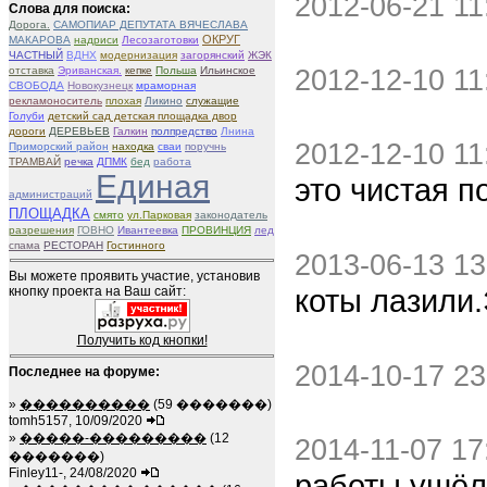
2012-06-21 11
Слова для поиска:
Дорога.
САМОПИАР ДЕПУТАТА ВЯЧЕСЛАВА
ОКРУГ
МАКАРОВА
надриси
Лесозаготовки
ЧАСТНЫЙ
ВДНХ
модернизация
загорянский
ЖЭК
2012-12-10 11
отставка
Эриванская.
кепке
Польша
Ильинское
СВОБОДА
Новокузнецк
мраморная
рекламоноситель
плохая
Ликино
служащие
Голуби
детский сад детская площадка двор
дороги
ДЕРЕВЬЕВ
Галкин
полпредство
Лнина
2012-12-10 11
Приморский район
находка
сваи
поручнь
ТРАМВАЙ
речка
ДПМК
бед
работа
Единая
это чистая п
администраций
ПЛОЩАДКА
смято
ул.Парковая
законодатель
разрешения
ГОВНО
Ивантеевка
ПРОВИНЦИЯ
лед
спама
РЕСТОРАН
Гостинного
2013-06-13 13
Вы можете проявить участие, установив
коты лазили
кнопку проекта на Ваш сайт:
Получить код кнопки!
2014-10-17 23
Последнее на форуме:
»
����������
(59 �������)
tomh5157, 10/09/2020
»
�����-���������
(12
2014-11-07 17
�������)
Finley11-, 24/08/2020
работы ушёл 