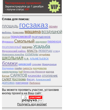
Слова для поиска:
госзаказ
ПЛОЩАДЬ
ЛЕНИН
машина
ВОЗДУШНОЙ
выборы.
Ковалива
придомовой
поэтов
РАЗРУШЕННОЕ
Смольный
переход
Мурманск
академия
Усадьба
магадан
РАЗЛОМАННЫЙ
ВЛАСТЬ
ЛЮБЕРЦЫ
Фрунзенский район.
отвод
Новоржев помойка
ХУЛИГАНЫ
хрущёвка
ШКОЛЬНАЯ
А.Ф.
АЛЬМЕТЬЕВСК
бомжи
кировский
сорняки
Нококузнецк
Холуница
графа
сырость
раздевалка
наркодилеры
hall
Вячеслав Макаров
разуха
САРАТОВ
Битые
КАЗАКОВА
ОТОПЛЕНИЕ
Кострома
САЛЮТ
Фасад.
Алексинский
повторное
ДОРОЖКА
Люблино
Вы можете проявить участие, установив
кнопку проекта на Ваш сайт:
Получить код кнопки!