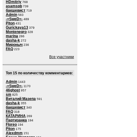
HDmitriy
768
asamspb
739
бакшевист
719
Admin
583
-=SweD=-
489
Piton
431
Gurickaya13
379
Montenegro
328
marina
286
dasha-k
272
Мироныч
236
FAQ
223
Все участники
Топ 15 по количеству комментариев:
Admin
1443
-=SweD=-
1170
46ghost
957
sm
825
Виталий Мазепа
591
dasha-k
355
бакшевист
340
FAQ
318
КАТАРИНА
269
Партизанка
194
Floreo
194
Piton
175
Alexdmm
151