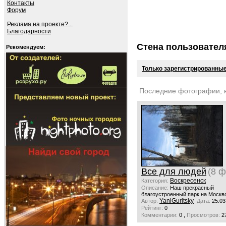
Контакты
Форум
Реклама на проекте?...
Благодарности
Стена пользовател
Рекомендуем:
Только зарегистрированные
Последние фотографии, 
Все для людей
(8 ф
Воскресенск
Категория:
Описание:
Наш прекрасный
благоустроенный парк на Москв
YaniGuritsky
Автор:
Дата:
25.03
Рейтинг:
0
,
Комментарии:
0
Просмотров:
2