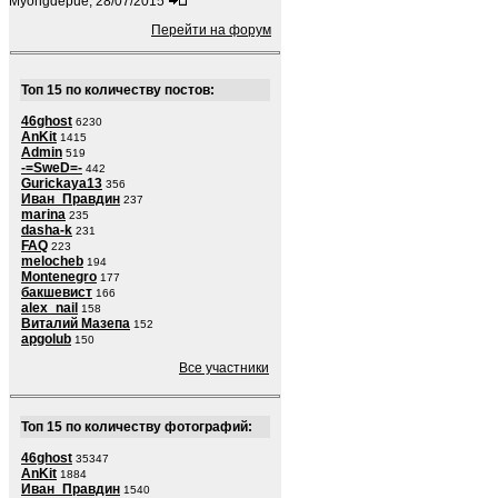
Myongdepue, 28/07/2015
Перейти на форум
Топ 15 по количеству постов:
46ghost
6230
AnKit
1415
Admin
519
-=SweD=-
442
Gurickaya13
356
Иван_Правдин
237
marina
235
dasha-k
231
FAQ
223
melocheb
194
Montenegro
177
бакшевист
166
alex_nail
158
Виталий Мазепа
152
apgolub
150
Все участники
Топ 15 по количеству фотографий:
46ghost
35347
AnKit
1884
Иван_Правдин
1540