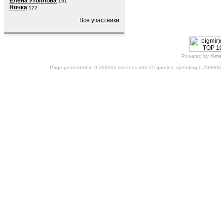
Елена Утоплова
151
Ночка
122
Все участники
Powered by
4im
Page generated in 0.369061 seconds with 25 queries, spending 0.26900