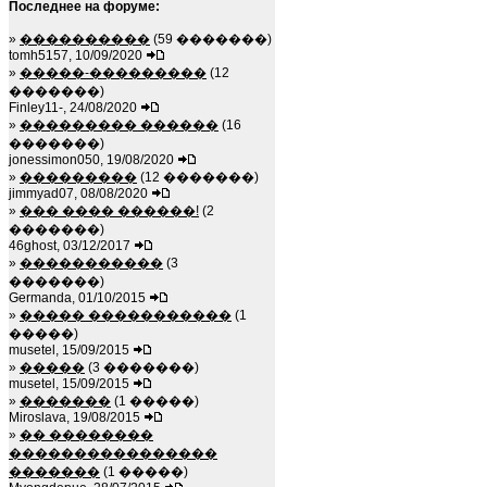
Последнее на форуме:
»
����������
(59 �������)
tomh5157, 10/09/2020
»
�����-���������
(12
�������)
Finley11-, 24/08/2020
»
��������� ������
(16
�������)
jonessimon050, 19/08/2020
»
���������
(12 �������)
jimmyad07, 08/08/2020
»
��� ���� ������!
(2
�������)
46ghost, 03/12/2017
»
�����������
(3
�������)
Germanda, 01/10/2015
»
����� �����������
(1
�����)
musetel, 15/09/2015
»
�����
(3 �������)
musetel, 15/09/2015
»
�������
(1 �����)
Miroslava, 19/08/2015
»
�� ��������
����������������
�������
(1 �����)