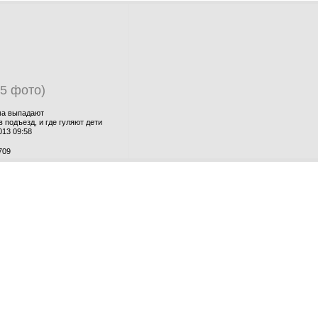
(5 фото)
ма выпадают
 подъезд, и где гуляют дети
013 09:58
709