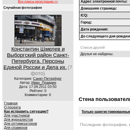
Адрес электронной почты:
Все плюсы регистрации >>
Случайная фотография
Домашняя страница:
ICQ:
Город:
Дата рождения:
До следующего дня рожден
Список друзей
Константин Шмелев и
Друзья не найдены.
Выборгский район Санкт-
Петербурга. Персоны
Единой России и Дела их.
(7
фото)
Категория:
Санкт-Петербург
Автор:
Иван_Правдин
Дата: 17.09.2011 03:50
Рейтинг: 0
Комментарии: 0
Стена пользовател
Главная
О проекте
Как исправить ситуацию?
Только зарегистрированные
Для участников
Для журналистов
Для оптимизаторов
Последние фотографии, 
Для спамеров