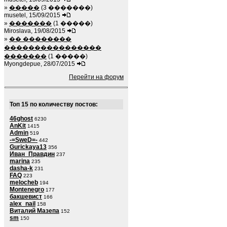
»
�����
(3 �������)
musetel, 15/09/2015
»
�������
(1 �����)
Miroslava, 19/08/2015
»
�� ��������
����������������
�������
(1 �����)
Myongdepue, 28/07/2015
Перейти на форум
Топ 15 по количеству постов:
46ghost
6230
AnKit
1415
Admin
519
-=SweD=-
442
Gurickaya13
356
Иван_Правдин
237
marina
235
dasha-k
231
FAQ
223
melocheb
194
Montenegro
177
бакшевист
166
alex_nail
158
Виталий Мазепа
152
sm
150