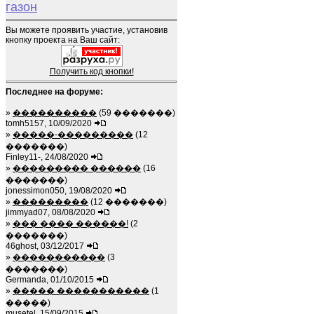
газон
Вы можете проявить участие, установив
кнопку проекта на Ваш сайт:
Получить код кнопки!
Последнее на форуме:
»
����������
(59 �������)
tomh5157, 10/09/2020
»
�����-���������
(12
�������)
Finley11-, 24/08/2020
»
��������� ������
(16
�������)
jonessimon050, 19/08/2020
»
���������
(12 �������)
jimmyad07, 08/08/2020
»
��� ���� ������!
(2
�������)
46ghost, 03/12/2017
»
�����������
(3
�������)
Germanda, 01/10/2015
»
����� �����������
(1
�����)
musetel, 15/09/2015