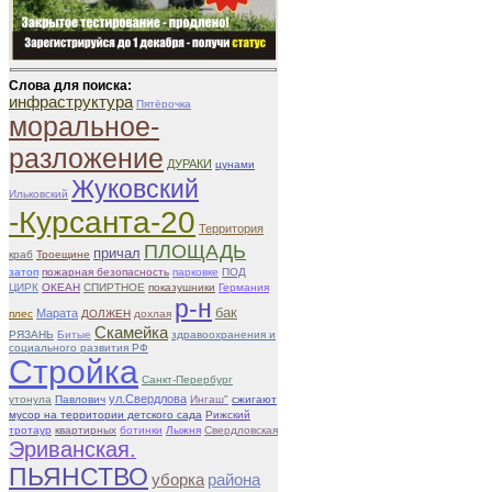
Слова для поиска:
инфраструктура
Пятёрочка
моральное-
разложение
ДУРАКИ
цунами
Жуковский
Ильковский
-Курсанта-20
Территория
ПЛОЩАДЬ
причал
краб
Троещине
затоп
пожарная безопасность
парковке
ПОД
ЦИРК
ОКЕАН
СПИРТНОЕ
показушники
Германия
р-н
бак
Марата
плес
ДОЛЖЕН
дохлая
Скамейка
РЯЗАНЬ
Битые
здравоохранения и
социального развития РФ
Стройка
Санкт-Перербург
ул.Свердлова
утонула
Павлович
Ингаш"
сжигают
мусор на территории детского сада
Рижский
тротаур
квартирных
ботинки
Лыжня
Свердловская
Эриванская.
ПЬЯНСТВО
уборка
района