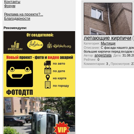
Контакты
Форум
Реклама на проекте?...
Благодарности
Рекомендуем:
летающие кирпичи
Мытищи
Категория:
Описание:
С фасада нашего до
большие кирпичи перед входом в
angelzlata
Автор:
Дата:
31.08.2
Рейтинг:
0
,
Комментарии:
3
Просмотров:
2