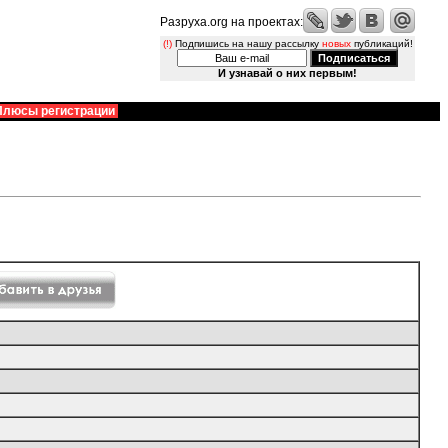
Разруха.org на проектах:
(!)
Подпишись на нашу рассылку
новых
публикаций!
И узнавай о них первым!
Плюсы регистрации