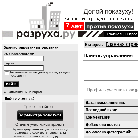
Главная
|
О прое
Главная стра
Вы здесь:
Зарегистрированные участники
Имя пользователя:
Панель управления
Пароль:
Автоматически входить при следующем
посещении
Профиль участника:
ange
»
Напомнить мне пароль
Ещё не участник?
Дата присоединения:
Последний вход:
Комментарии:
Добавлено постов:
Зарегистрированные участники могут
Добавлено фотографий:
размещать свои фото, следить за
комментариями и многое другое...