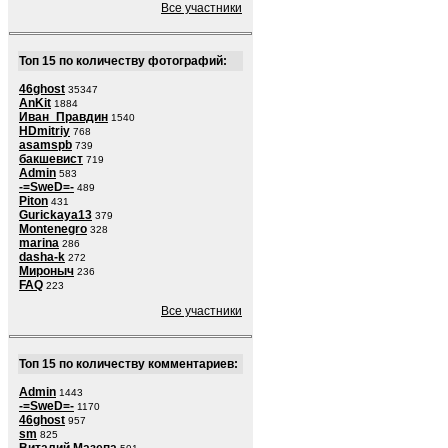
Все участники
Топ 15 по количеству фотографий:
46ghost
35347
AnKit
1884
Иван_Правдин
1540
HDmitriy
768
asamspb
739
бакшевист
719
Admin
583
-=SweD=-
489
Piton
431
Gurickaya13
379
Montenegro
328
marina
286
dasha-k
272
Мироныч
236
FAQ
223
Все участники
Топ 15 по количеству комментариев:
Admin
1443
-=SweD=-
1170
46ghost
957
sm
825