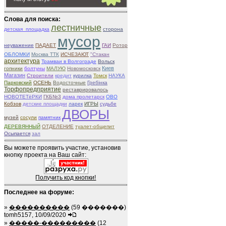
Слова для поиска:
лестничные
детская_площадка
сторона
мусор
неуважение
ПАДАЕТ
ГАИ
Ротор
ОБЛОМКИ
Москва ТТК
ИСЧЕЗАЮТ
"Стакан
архитектура
Трамваи в Волгограде
Вольск
Киев
гопники
болтуны
МАЛУЮ
Новомосковск
Магазин
Строители
кредит
курилка
Томск
НАУКА
Парковский
ОСЕНЬ
Водосточные
Гребінка
Торфопредприятие
реставрировалось
НОВОТЕТёРКИ
ГКБ№3
дома пролетарск
ОВО
Кобзов
детские площадки
ларек
ИГРЫ
судьбе
ДВОРЫ
музей
сосули
памятник
ДЕРЕВЯННЫЙ
ОТДЕЛЕНИЕ
туалет-общепит
Осыпается
зал
Вы можете проявить участие, установив
кнопку проекта на Ваш сайт:
Получить код кнопки!
Последнее на форуме:
»
����������
(59 �������)
tomh5157, 10/09/2020
»
�����-���������
(12