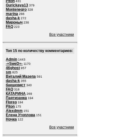
Piton
431
Gurickaya13
379
Montenegro
328
marina
286
dasha-k
272
Мироныч
236
FAQ
223
Все участники
Топ 15 по количеству комментариев:
Admin
1443
-=SweD=-
1170
46ghost
957
sm
825
Виталий Мазепа
591
dasha-k
355
бакшевист
340
FAQ
318
КАТАРИНА
269
Партизанка
194
Floreo
194
Piton
175
Alexdmm
151
Елена Утоплова
151
Ночка
122
Все участники