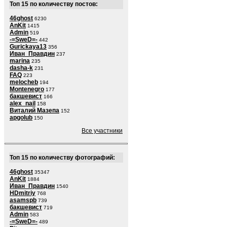
Топ 15 по количеству постов:
46ghost
6230
AnKit
1415
Admin
519
-=SweD=-
442
Gurickaya13
356
Иван_Правдин
237
marina
235
dasha-k
231
FAQ
223
melocheb
194
Montenegro
177
бакшевист
166
alex_nail
158
Виталий Мазепа
152
apgolub
150
Все участники
Топ 15 по количеству фотографий:
46ghost
35347
AnKit
1884
Иван_Правдин
1540
HDmitriy
768
asamspb
739
бакшевист
719
Admin
583
-=SweD=-
489