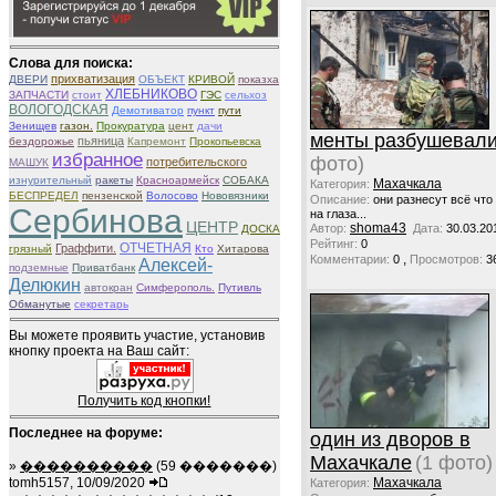
Слова для поиска:
прихватизация
ДВЕРИ
ОБЪЕКТ
КРИВОЙ
показха
ХЛЕБНИКОВО
ЗАПЧАСТИ
стоит
ГЭС
сельхоз
ВОЛОГОДСКАЯ
Демотиватор
пункт
пути
Зенищев
газон.
Прокуратура
цент
дачи
менты разбушевал
пьяница
бездорожье
Капремонт
Прокопьевска
избранное
фото)
потребительского
МАШУК
изнурительный
ракеты
Красноармейск
СОБАКА
Махачкала
Категория:
БЕСПРЕДЕЛ
пензенской
Волосово
Нововязники
Описание:
они разнесут всё что
Сербинова
на глаза...
ЦЕНТР
shoma43
Автор:
Дата:
30.03.20
ДОСКА
Рейтинг:
0
ОТЧЕТНАЯ
Граффити.
грязный
Кто
Хитарова
,
Комментарии:
0
Просмотров:
3
Алексей-
подземные
Приватбанк
Делюкин
автокран
Симферополь.
Путивль
Обманутые
секретарь
Вы можете проявить участие, установив
кнопку проекта на Ваш сайт:
Получить код кнопки!
Последнее на форуме:
один из дворов в
Махачкале
(1 фото)
»
����������
(59 �������)
Махачкала
tomh5157, 10/09/2020
Категория: