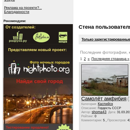
Реклама на проекте?...
Благодарности
Рекомендуем:
Стена пользовател
Только зарегистрированные
Последние фотографии, 
1
2
»
Последняя страница »
Самолёт амфибия
(
Каспийск
Категория:
Описание:
Гордость СССР
shoma43
Автор:
Дата:
31.03.20
Рейтинг:
0
,
Комментарии:
5
Просмотров:
4