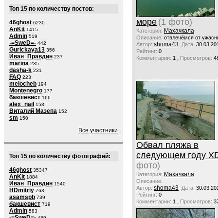
Топ 15 по количеству постов:
море
(1 фото)
46ghost
6230
AnKit
1415
Махачкала
Категория:
Admin
519
Описание:
отвлечёмся от ужасн
-=SweD=-
442
shoma43
Автор:
Дата:
30.03.20
Gurickaya13
356
Рейтинг:
0
Иван_Правдин
237
,
Комментарии:
1
Просмотров:
4
marina
235
dasha-k
231
FAQ
223
melocheb
194
Montenegro
177
бакшевист
166
alex_nail
158
Виталий Мазепа
152
sm
150
Все участники
Обвал пляжа в
следующем году X
Топ 15 по количеству фотографий:
фото)
46ghost
35347
Махачкала
Категория:
AnKit
1884
Описание:
Иван_Правдин
1540
shoma43
Автор:
Дата:
30.03.20
HDmitriy
768
Рейтинг:
0
asamspb
739
,
Комментарии:
1
Просмотров:
3
бакшевист
719
Admin
583
-=SweD=-
489