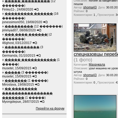
Описание:
погоня за бандитами 
»
�����-���������
(12
пешом
�������)
shoma43
Автор:
Дата:
30.03.20
Finley11-, 24/08/2020
Рейтинг:
0
»
��������� ������
(16
,
Комментарии:
1
Просмотров:
3
�������)
jonessimon050, 19/08/2020
»
���������
(12 �������)
jimmyad07, 08/08/2020
»
��� ���� ������!
(2
�������)
46ghost, 03/12/2017
»
�����������
(3
�������)
спецназовцы пере
Germanda, 01/10/2015
(1 фото)
»
����� �����������
(1
�����)
Махачкала
Категория:
musetel, 15/09/2015
Описание:
урал машина не уро
штука
»
�����
(3 �������)
shoma43
Автор:
Дата:
30.03.20
musetel, 15/09/2015
Рейтинг:
0
»
�������
(1 �����)
,
Комментарии:
0
Просмотров:
4
Miroslava, 19/08/2015
»
�� ��������
����������������
�������
(1 �����)
Myongdepue, 28/07/2015
Перейти на форум