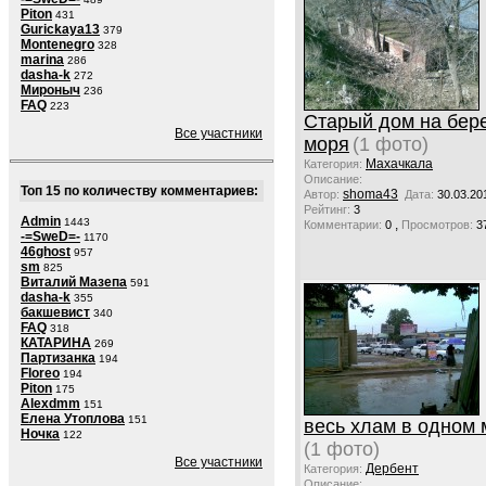
Piton
431
Gurickaya13
379
Montenegro
328
marina
286
dasha-k
272
Мироныч
236
FAQ
223
Старый дом на бер
Все участники
моря
(1 фото)
Махачкала
Категория:
Описание:
Топ 15 по количеству комментариев:
shoma43
Автор:
Дата:
30.03.20
Рейтинг:
3
Admin
1443
,
Комментарии:
0
Просмотров:
3
-=SweD=-
1170
46ghost
957
sm
825
Виталий Мазепа
591
dasha-k
355
бакшевист
340
FAQ
318
КАТАРИНА
269
Партизанка
194
Floreo
194
Piton
175
Alexdmm
151
Елена Утоплова
151
весь хлам в одном 
Ночка
122
(1 фото)
Все участники
Дербент
Категория:
Описание: