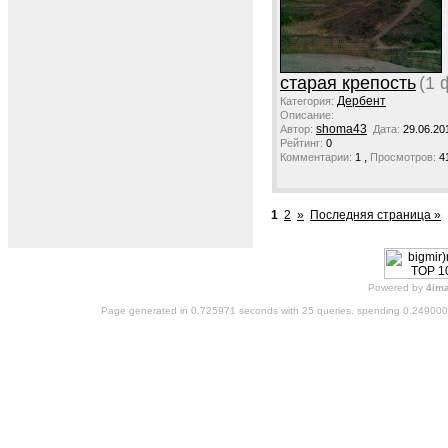
старая крепость
(1 
Дербент
Категория:
Описание:
shoma43
Автор:
Дата:
29.06.20
Рейтинг:
0
,
Комментарии:
1
Просмотров:
4
1
2
»
Последняя страница »
Powered by
4im
Page generated in 0.725971 seconds with 25 queries, spending 0.24900