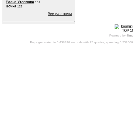
Елена Утоплова
151
Ночка
122
Все участники
Powered by
4im
Page generated in 0.436390 seconds with 25 queries, spending 0.23800