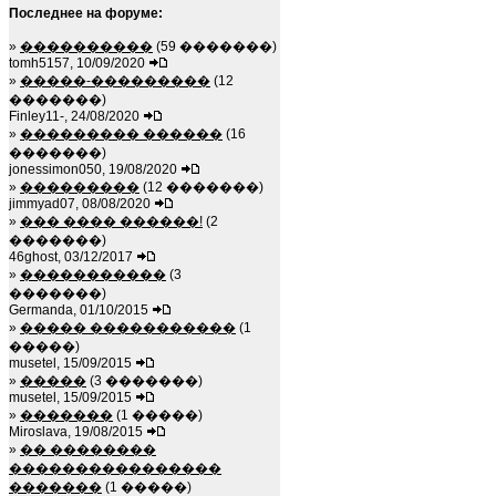
Последнее на форуме:
»
����������
(59 �������)
tomh5157, 10/09/2020
»
�����-���������
(12
�������)
Finley11-, 24/08/2020
»
��������� ������
(16
�������)
jonessimon050, 19/08/2020
»
���������
(12 �������)
jimmyad07, 08/08/2020
»
��� ���� ������!
(2
�������)
46ghost, 03/12/2017
»
�����������
(3
�������)
Germanda, 01/10/2015
»
����� �����������
(1
�����)
musetel, 15/09/2015
»
�����
(3 �������)
musetel, 15/09/2015
»
�������
(1 �����)
Miroslava, 19/08/2015
»
�� ��������
����������������
�������
(1 �����)