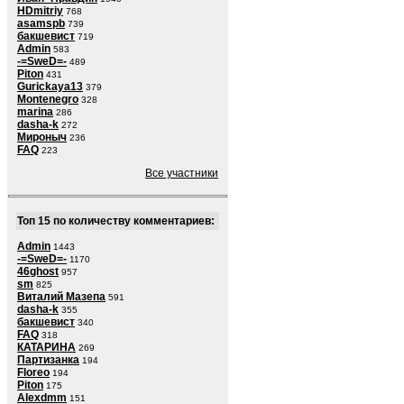
HDmitriy
768
asamspb
739
бакшевист
719
Admin
583
-=SweD=-
489
Piton
431
Gurickaya13
379
Montenegro
328
marina
286
dasha-k
272
Мироныч
236
FAQ
223
Все участники
Топ 15 по количеству комментариев:
Admin
1443
-=SweD=-
1170
46ghost
957
sm
825
Виталий Мазепа
591
dasha-k
355
бакшевист
340
FAQ
318
КАТАРИНА
269
Партизанка
194
Floreo
194
Piton
175
Alexdmm
151