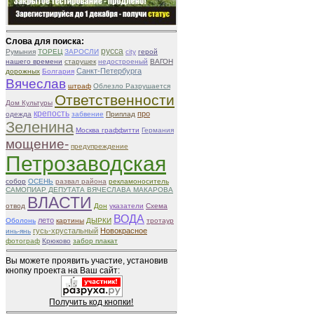
Слова для поиска:
русса
Румыния
ТОРЕЦ
ЗАРОСЛИ
city
герой
нашего времени
старушек
недостроеный
ВАГОН
Санкт-Петербурга
дорожных
Болгария
Вячеслав
штраф
Облезло Разрушается
Ответственности
Дом Культуры
крепость
про
одежда
забвение
Приплад
Зеленина
Москва граффитти
Германия
мощение-
предупреждение
Петрозаводская
собор
ОСЕНЬ
развал района
рекламоноситель
САМОПИАР ДЕПУТАТА ВЯЧЕСЛАВА МАКАРОВА
ВЛАСТИ
отвод
Дон
указатели
Схема
ВОДА
лето
Оболонь
картины
ДЫРКИ
тротаур
гусь-хрустальный
Новокрасное
инь-янь
фотограф
Крюково
забор плакат
Вы можете проявить участие, установив
кнопку проекта на Ваш сайт:
Получить код кнопки!