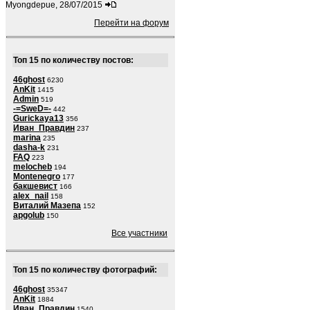
Myongdepue, 28/07/2015
Перейти на форум
Топ 15 по количеству постов:
46ghost
6230
AnKit
1415
Admin
519
-=SweD=-
442
Gurickaya13
356
Иван_Правдин
237
marina
235
dasha-k
231
FAQ
223
melocheb
194
Montenegro
177
бакшевист
166
alex_nail
158
Виталий Мазепа
152
apgolub
150
Все участники
Топ 15 по количеству фотографий:
46ghost
35347
AnKit
1884
Иван_Правдин
1540