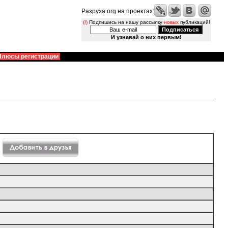
Разруха.org на проектах:
(!)
Подпишись на нашу рассылку
новых
публикаций!
И узнавай о них первым!
Плюсы регистрации