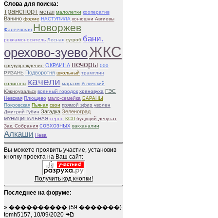
Слова для поиска:
транспорт
метан
малолетки
кооператив
Ванино
форме
НАСТУПИЛА
конюшни Авгиевы
Новоржев
Фалеевская
бани.
рекламоноситель
Лесная
сугроб
ЖКС
орехово-зуево
печоры
ОКРАИНА
предупреждение
000
Подворотня
РЯЗАНЬ
школьный
трамплин
качели
полигоны
маразм
Угличский
ГЭС
Южноуральск
военный городок
хреновуха
Невская
Плющево
мало-семейка
БАРАНЫ
Покровская
Пьяная
свои
прямой эфир уволен
Загадка
Зеленоград
Дмитрий Губин
МУНИЦИПАЛЬНАЯ
серое
КСП
будущий депутат
совхозных
Зак. Собрания
вакханалии
Алкаши
Нева
Вы можете проявить участие, установив
кнопку проекта на Ваш сайт:
Получить код кнопки!
Последнее на форуме:
»
����������
(59 �������)
tomh5157, 10/09/2020