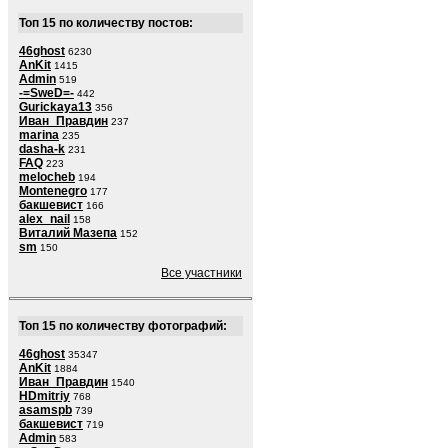
Топ 15 по количеству постов:
46ghost
6230
AnKit
1415
Admin
519
-=SweD=-
442
Gurickaya13
356
Иван_Правдин
237
marina
235
dasha-k
231
FAQ
223
melocheb
194
Montenegro
177
бакшевист
166
alex_nail
158
Виталий Мазепа
152
sm
150
Все участники
Топ 15 по количеству фотографий:
46ghost
35347
AnKit
1884
Иван_Правдин
1540
HDmitriy
768
asamspb
739
бакшевист
719
Admin
583