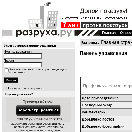
Главная
|
О прое
Главная стра
Вы здесь:
Зарегистрированные участники
Имя пользователя:
Панель управления
Пароль:
Автоматически входить при следующем
посещении
Профиль участника:
olg
»
Напомнить мне пароль
Ещё не участник?
Дата присоединения:
Последний вход:
Комментарии:
Добавлено постов:
Зарегистрированные участники могут
Добавлено фотографий:
размещать свои фото, следить за
комментариями и многое другое...