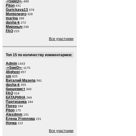
-=SweD=-
489
Piton
431
Gurickaya13
379
Montenegro
328
marina
286
dasha-k
272
Мироныч
236
FAQ
223
Все участники
Топ 15 по количеству комментариев:
Admin
1443
-=SweD=-
1170
46ghost
957
sm
825
Виталий Мазепа
591
dasha-k
355
бакшевист
340
FAQ
318
КАТАРИНА
269
Партизанка
194
Floreo
194
Piton
175
Alexdmm
151
Елена Утоплова
151
Ночка
122
Все участники