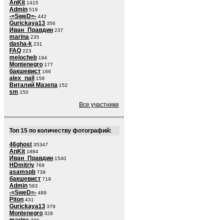
AnKit
1415
Admin
519
-=SweD=-
442
Gurickaya13
356
Иван_Правдин
237
marina
235
dasha-k
231
FAQ
223
melocheb
194
Montenegro
177
бакшевист
166
alex_nail
158
Виталий Мазепа
152
sm
150
Все участники
Топ 15 по количеству фотографий:
46ghost
35347
AnKit
1884
Иван_Правдин
1540
HDmitriy
768
asamspb
739
бакшевист
719
Admin
583
-=SweD=-
489
Piton
431
Gurickaya13
379
Montenegro
328