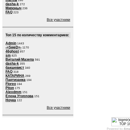
marina
286
dasha-k
272
Мироныч
236
FAQ
223
Все участники
Топ 15 по количеству комментариев:
Admin
1443
-=SweD=-
1170
46ghost
957
sm
825
Виталий Мазепа
591
dasha-k
355
бакшевист
340
FAQ
318
КАТАРИНА
269
Партизанка
194
Floreo
194
Piton
175
Alexdmm
151
Елена Утоплова
151
Ночка
122
Все участники
Powered by
4im