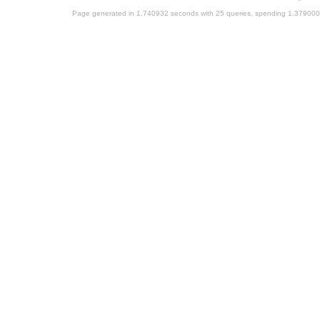
Page generated in 1.740932 seconds with 25 queries, spending 1.37900