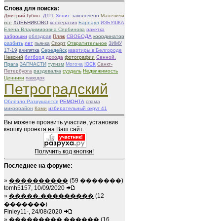
Слова для поиска:
Дмитрий Губин
.ДТП.
Зенит
заколочено
Маневичи
все
ХЛЕБНИКОВО
кооператив
Барнаул
ИЗБУШКА
Елена Владимировна Сербинова
ракетка
заброшки
облздрав
Пляж
СВОБОДА
координатор
разбить
лет
пьянка
Спорт
Отвратительное
ЗИМУ
17-19
ачипятка
Середейск
квартиры в Белгороде
Невский
бигборд
дохода
фотографии
Сенной.
Прага
ЗАПЧАСТИ
тупизм
Могоча
ЮСК
Санкт-
Петербурга
раздевалка
суздаль
Недвижимость
Ценники
паводок
Петроградский
Облезло Разрушается
РЕМОНТА
спама
микрорайон
Коми
избирательный округ 41
Вы можете проявить участие, установив
кнопку проекта на Ваш сайт:
Получить код кнопки!
Последнее на форуме:
»
����������
(59 �������)
tomh5157, 10/09/2020
»
�����-���������
(12
�������)
Finley11-, 24/08/2020
»
��������� ������
(16