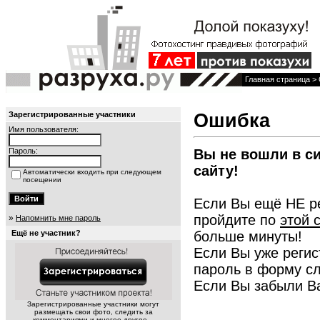
Главная страница
> 
Ошибка
Зарегистрированные участники
Имя пользователя:
Пароль:
Вы не вошли в си
сайту!
Автоматически входить при следующем
посещении
Если Вы ещё НЕ ре
пройдите по
этой 
»
Напомнить мне пароль
Ещё не участник?
больше минуты!
Если Вы уже регис
пароль в форму сл
Если Вы забыли В
Зарегистрированные участники могут
размещать свои фото, следить за
комментариями и многое другое...