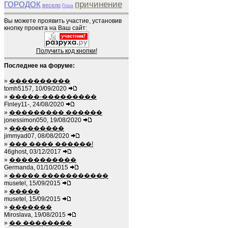
причинение
ГОРОДОК
весело
Гора
Вы можете проявить участие, установив
кнопку проекта на Ваш сайт:
Получить код кнопки!
Последнее на форуме:
»
����������
tomh5157, 10/09/2020
»
�����-���������
Finley11-, 24/08/2020
»
��������� ������
jonessimon050, 19/08/2020
»
���������
jimmyad07, 08/08/2020
»
��� ���� ������!
46ghost, 03/12/2017
»
�����������
Germanda, 01/10/2015
»
����� �����������
musetel, 15/09/2015
»
�����
musetel, 15/09/2015
»
�������
Miroslava, 19/08/2015
»
�� ��������