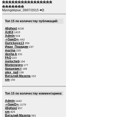
����������������
�������
Myongdepue, 28/07/2015
Топ 15 по количеству публикаций:
46ghost
6230
AnKit
1415
Admin
519
-=SweD=-
442
Gurickaya13
356
Иван_Правдин
237
marina
235
dasha-k
231
FAQ
223
melocheb
194
Montenegro
177
бакшевист
166
alex_nail
158
Виталий Мазепа
152
sm
150
Топ 15 по количеству комментариев:
Admin
1443
-=SweD=-
1170
46ghost
957
sm
825
Виталий Мазепа
591