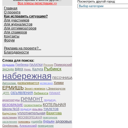
Посмотреть другой город:
Все плюсы регистрации >>
Главная
О проекте
Как исправить ситуацию?
Для участников
Для журналистов
Для оптимизаторов
Для спамеров
Контакты
Форум
Реклама на проекте?...
Благодарности
Слова для поиска:
Гребенка
Приморский
ледышка
ПАЛАТКИ
Резник
Рыбинск
Калуга
ВДНХ
ЗАСАДА
Арка.
набережная
ПЕСОЧНИЦА
Химки
разваливается
Автохлам.
исписано
ЕРМИШЬ
Зенит-чемпион
г.Электроугли
ОБЪЯВЛЕНИЯ
.ДТП.
Либкнехта
ПЛАКАТ
ремонт
архитектуры
подъезд.
КОТЕЛЬНАЯ
БЕЗОБРАЗИЕ
госконтракты
Школа №16
подьезд
инь-янь
ТУАЛЕТОВ
уплотнительная
Вахитова
Капустино
холстинин
МОСКВОРЕЦКАЯ
повторное
здоровых
бурьян
ущерба
заселение
грязовец
Сербинова.
Алексинский
помещение