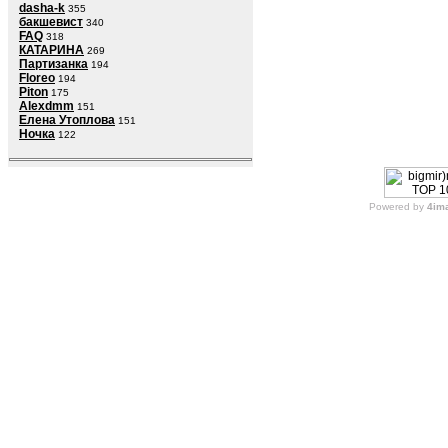
dasha-k
355
бакшевист
340
FAQ
318
КАТАРИНА
269
Партизанка
194
Floreo
194
Piton
175
Alexdmm
151
Елена Утоплова
151
Ночка
122
Powered by
4im