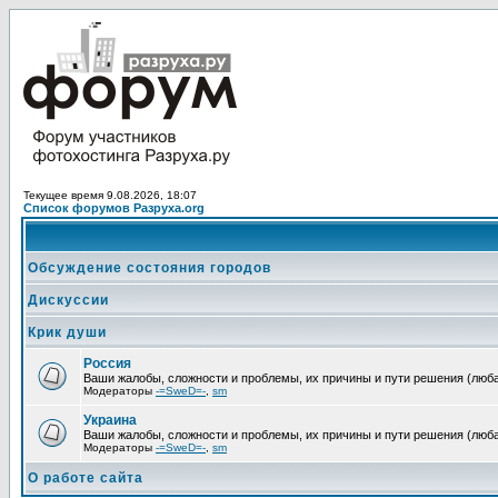
Текущее время 9.08.2026, 18:07
Список форумов Разруха.org
Обсуждение состояния городов
Дискуссии
Крик души
Россия
Ваши жалобы, сложности и проблемы, их причины и пути решения (люба
Модераторы
-=SweD=-
,
sm
Украина
Ваши жалобы, сложности и проблемы, их причины и пути решения (люба
Модераторы
-=SweD=-
,
sm
О работе сайта